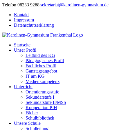
Zum
Telefon 06233 9268
|
sekretariat@karolinen-gymnasium.de
Inhalt
Kontakt
springen
Impressum
Datenschutzerklärung
Startseite
Unser Profil
Leitbild des KG
Pädagogisches Profil
Fachliches Profil
Ganztagsangebot
IT am KG
Medienkompetenz
Unterricht
Orientierungsstufe
Sekundarstufe I
Sekundarstufe II/MSS
Kooperation PIH
Fächer
Schulbibliothek
Unsere Schule
Schulleitung