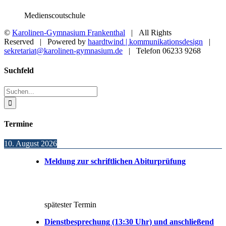
Medienscoutschule
©
Karolinen-Gymnasium Frankenthal
| All Rights
Reserved | Powered by
haardtwind | kommunikationsdesign
|
sekretariat@karolinen-gymnasium.de
| Telefon 06233 9268
Toggle
Suchfeld
Sliding
Bar
Suche
Area
nach:
Termine
10. August 2026
Meldung zur schriftlichen Abiturprüfung
spätester Termin
Dienstbesprechung (13:30 Uhr) und anschließend