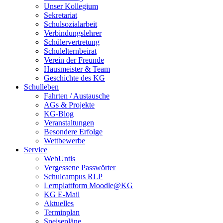
Unser Kollegium
Sekretariat
Schulsozialarbeit
Verbindungslehrer
Schülervertretung
Schulelternbeirat
Verein der Freunde
Hausmeister & Team
Geschichte des KG
Schulleben
Fahrten / Austausche
AGs & Projekte
KG-Blog
Veranstaltungen
Besondere Erfolge
Wettbewerbe
Service
WebUntis
Vergessene Passwörter
Schulcampus RLP
Lernplattform Moodle@KG
KG E-Mail
Aktuelles
Terminplan
Speisepläne