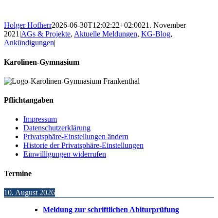
Holger Hofherr
2026-06-30T12:02:22+02:00
21. November
2021
|
AGs & Projekte
,
Aktuelle Meldungen
,
KG-Blog
,
Ankündigungen
|
Karolinen-Gymnasium
Pflichtangaben
Impressum
Datenschutzerklärung
Privatsphäre-Einstellungen ändern
Historie der Privatsphäre-Einstellungen
Einwilligungen widerrufen
Termine
10. August 2026
Meldung zur schriftlichen Abiturprüfung