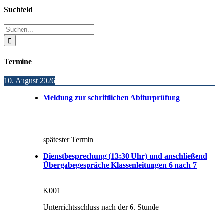
Toggle
Suchfeld
Sliding
Bar
Suche
Area
nach:
Termine
10. August 2026
Meldung zur schriftlichen Abiturprüfung
spätester Termin
Dienstbesprechung (13:30 Uhr) und anschließend
Übergabegespräche Klassenleitungen 6 nach 7
K001
Unterrichtsschluss nach der 6. Stunde