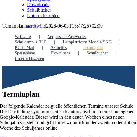
Downloads
Schulbücher
Unterrichtszeiten
Terminplan
haardtwind
2026-06-03T15:47:25+02:00
WebUntis
Vergessene Passwörter
Schulcampus RLP
Lernplattform Moodle@KG
KG E-Mail
Aktuelles
Terminplan
Speisepläne
Downloads
Schulbücher
Unterrichtszeiten
Terminplan
Der folgende Kalender zeigt alle öffentlichen Termine unserer Schule.
Die Darstellung synchronisiert sich automatisch mit dem schuleigenen
Google-Kalender. Dieser wird in den ersten Wochen eines neuen
Schuljahres erstellt und geht für gewöhnlich in der zweiten oder dritten
Woche des Schuljahres online.