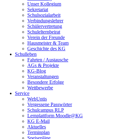
Unser Kollegium
Sekretariat
Schulsozialarbeit
Verbindungslehrer
Schülervertretung
Schulelternbeirat
Verein der Freunde
Hausmeister & Team
Geschichte des KG
Schulleben
Fahrten / Austausche
AGs & Projekte
KG-Blog
Veranstaltungen
Besondere Erfolge
Wettbewerbe
Service
WebUntis
Vergessene Passwörter
Schulcampus RLP
Lernplattform Moodle@KG
KG E-Mail
Aktuelles
Terminplan
Speisepläne