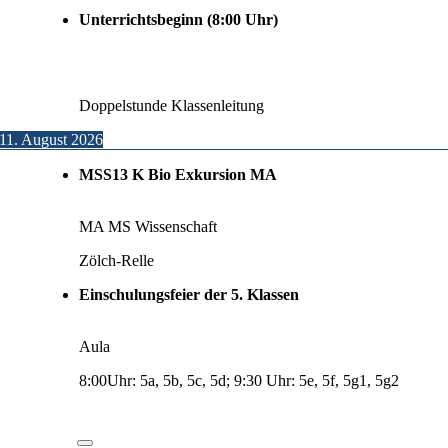
Unterrichtsbeginn (8:00 Uhr)
Doppelstunde Klassenleitung
11. August 2026
MSS13 K Bio Exkursion MA
MA MS Wissenschaft
Zölch-Relle
Einschulungsfeier der 5. Klassen
Aula
8:00Uhr: 5a, 5b, 5c, 5d; 9:30 Uhr: 5e, 5f, 5g1, 5g2