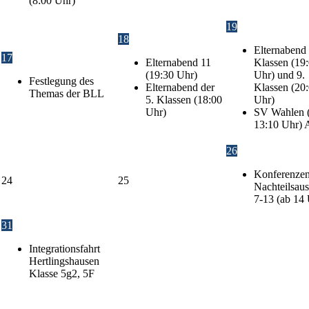
(8:00 Uhr)
19
18
Elternabend 
17
Elternabend 11
Klassen (19
(19:30 Uhr)
Uhr) und 9.
Festlegung des
Elternabend der
Klassen (20
Themas der BLL
5. Klassen (18:00
Uhr)
Uhr)
SV Wahlen (
13:10 Uhr) 
26
Konferenze
24
25
Nachteilsaus
7-13 (ab 14
31
Integrationsfahrt
Hertlingshausen
Klasse 5g2, 5F