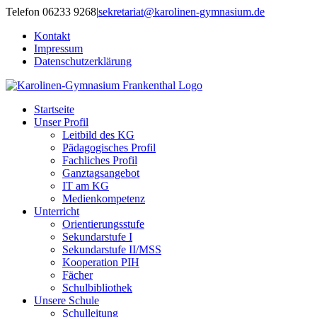
Zum
Telefon 06233 9268
|
sekretariat@karolinen-gymnasium.de
Inhalt
Kontakt
springen
Impressum
Datenschutzerklärung
Startseite
Unser Profil
Leitbild des KG
Pädagogisches Profil
Fachliches Profil
Ganztagsangebot
IT am KG
Medienkompetenz
Unterricht
Orientierungsstufe
Sekundarstufe I
Sekundarstufe II/MSS
Kooperation PIH
Fächer
Schulbibliothek
Unsere Schule
Schulleitung