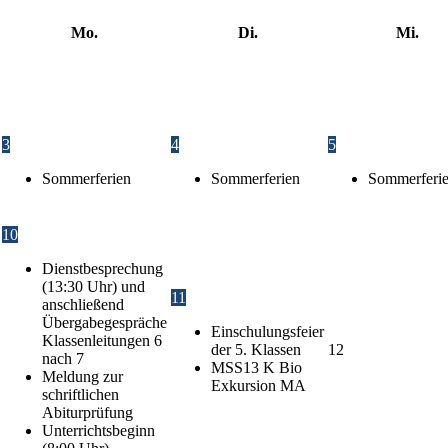
Mo.
Di.
Mi.
3
4
5
Sommerferien
Sommerferien
Sommerferi
10
Dienstbesprechung
(13:30 Uhr) und
11
anschließend
Übergabegespräche
Einschulungsfeier
Klassenleitungen 6
der 5. Klassen
12
nach 7
MSS13 K Bio
Meldung zur
Exkursion MA
schriftlichen
Abiturprüfung
Unterrichtsbeginn