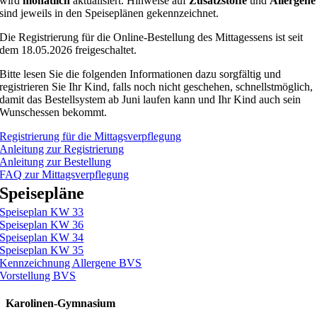
wird
monatlich
aktualisiert. Hinweise auf
Zusatzstoffe
und
Allergene
sind jeweils in den Speiseplänen gekennzeichnet.
Die Registrierung für die Online-Bestellung des Mittagessens ist seit
dem 18.05.2026 freigeschaltet.
Bitte lesen Sie die folgenden Informationen dazu sorgfältig und
registrieren Sie Ihr Kind, falls noch nicht geschehen, schnellstmöglich,
damit das Bestellsystem ab Juni laufen kann und Ihr Kind auch sein
Wunschessen bekommt.
Registrierung für die Mittagsverpflegung
Anleitung zur Registrierung
Anleitung zur Bestellung
FAQ zur Mittagsverpflegung
Speisepläne
Speiseplan KW 33
Speiseplan KW 36
Speiseplan KW 34
Speiseplan KW 35
Kennzeichnung Allergene BVS
Vorstellung BVS
Karolinen-Gymnasium