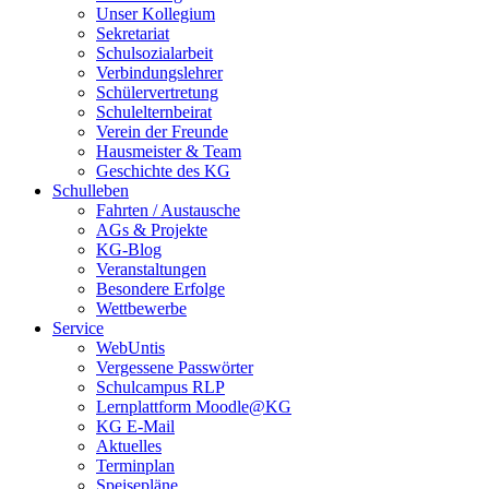
Unser Kollegium
Sekretariat
Schulsozialarbeit
Verbindungslehrer
Schülervertretung
Schulelternbeirat
Verein der Freunde
Hausmeister & Team
Geschichte des KG
Schulleben
Fahrten / Austausche
AGs & Projekte
KG-Blog
Veranstaltungen
Besondere Erfolge
Wettbewerbe
Service
WebUntis
Vergessene Passwörter
Schulcampus RLP
Lernplattform Moodle@KG
KG E-Mail
Aktuelles
Terminplan
Speisepläne