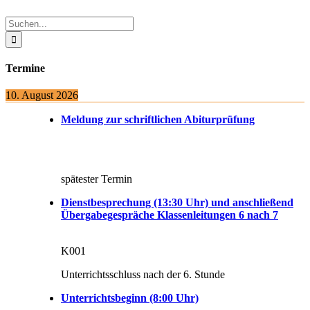
Sliding
Bar
Suche
Area
nach:
Termine
10. August 2026
Meldung zur schriftlichen Abiturprüfung
spätester Termin
Dienstbesprechung (13:30 Uhr) und anschließend
Übergabegespräche Klassenleitungen 6 nach 7
K001
Unterrichtsschluss nach der 6. Stunde
Unterrichtsbeginn (8:00 Uhr)