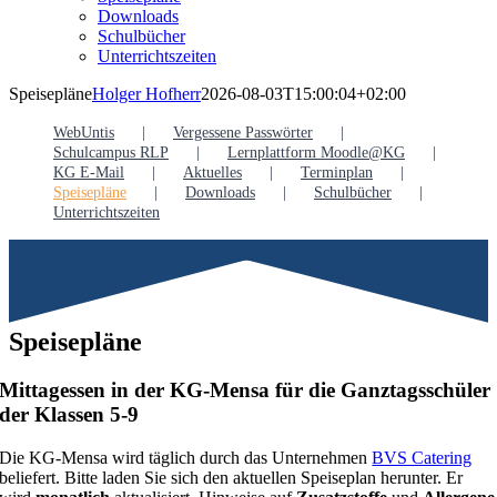
Downloads
Schulbücher
Unterrichtszeiten
Speisepläne
Holger Hofherr
2026-08-03T15:00:04+02:00
WebUntis
Vergessene Passwörter
Schulcampus RLP
Lernplattform Moodle@KG
KG E-Mail
Aktuelles
Terminplan
Speisepläne
Downloads
Schulbücher
Unterrichtszeiten
Speisepläne
Mittagessen in der KG-Mensa für die Ganztagsschüler
der Klassen 5-9
Die KG-Mensa wird täglich durch das Unternehmen
BVS Catering
beliefert. Bitte laden Sie sich den aktuellen Speiseplan herunter. Er