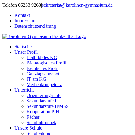
Zum
Telefon 06233 9268
|
sekretariat@karolinen-gymnasium.de
Inhalt
Kontakt
springen
Impressum
Datenschutzerklärung
Startseite
Unser Profil
Leitbild des KG
Pädagogisches Profil
Fachliches Profil
Ganztagsangebot
IT am KG
Medienkompetenz
Unterricht
Orientierungsstufe
Sekundarstufe I
Sekundarstufe II/MSS
Kooperation PIH
Fächer
Schulbibliothek
Unsere Schule
Schulleitung