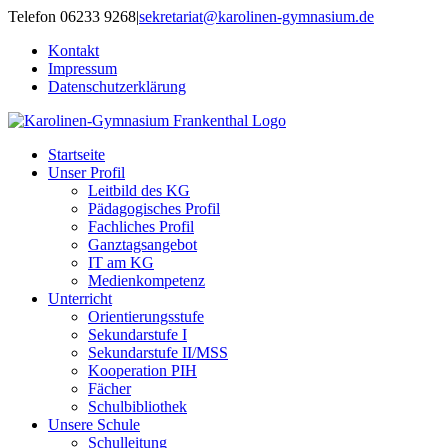
Zum
Telefon 06233 9268
|
sekretariat@karolinen-gymnasium.de
Inhalt
Kontakt
springen
Impressum
Datenschutzerklärung
Startseite
Unser Profil
Leitbild des KG
Pädagogisches Profil
Fachliches Profil
Ganztagsangebot
IT am KG
Medienkompetenz
Unterricht
Orientierungsstufe
Sekundarstufe I
Sekundarstufe II/MSS
Kooperation PIH
Fächer
Schulbibliothek
Unsere Schule
Schulleitung