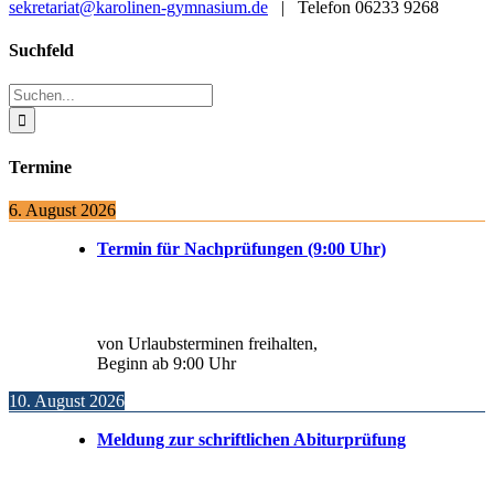
sekretariat@karolinen-gymnasium.de
| Telefon 06233 9268
Toggle
Suchfeld
Sliding
Bar
Suche
Area
nach:
Termine
6. August 2026
Termin für Nachprüfungen (9:00 Uhr)
von Urlaubsterminen freihalten,
Beginn ab 9:00 Uhr
10. August 2026
Meldung zur schriftlichen Abiturprüfung