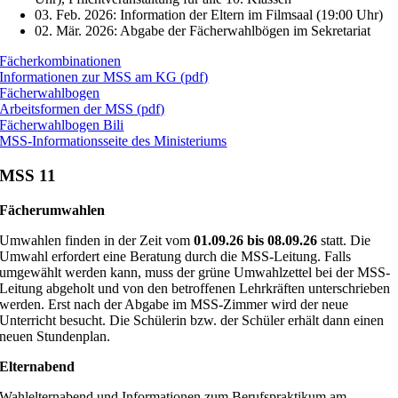
03. Feb. 2026: Information der Eltern im Filmsaal (19:00 Uhr)
02. Mär. 2026: Abgabe der Fächerwahlbögen im Sekretariat
Fächerkombinationen
Informationen zur MSS am KG (pdf)
Fächerwahlbogen
Arbeitsformen der MSS (pdf)
Fächerwahlbogen Bili
MSS-Informationsseite des Ministeriums
MSS 11
Fächerumwahlen
Umwahlen finden in der Zeit vom
01.09.26 bis 08.09.26
statt. Die
Umwahl erfordert eine Beratung durch die MSS-Leitung. Falls
umgewählt werden kann, muss der grüne Umwahlzettel bei der MSS-
Leitung abgeholt und von den betroffenen Lehrkräften unterschrieben
werden. Erst nach der Abgabe im MSS-Zimmer wird der neue
Unterricht besucht. Die Schülerin bzw. der Schüler erhält dann einen
neuen Stundenplan.
Elternabend
Wahlelternabend und Informationen zum Berufspraktikum am