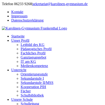
Zum
Telefon 06233 9268
|
sekretariat@karolinen-gymnasium.de
Inhalt
Kontakt
springen
Impressum
Datenschutzerklärung
Startseite
Unser Profil
Leitbild des KG
Pädagogisches Profil
Fachliches Profil
Ganztagsangebot
IT am KG
Medienkompetenz
Unterricht
Orientierungsstufe
Sekundarstufe I
Sekundarstufe II/MSS
Kooperation PIH
Fächer
Schulbibliothek
Unsere Schule
Schulleitung