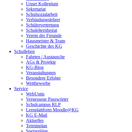
Unser Kollegium
Sekretariat
Schulsozialarbeit
Verbindungslehrer
Schülervertretung
Schulelternbeirat
Verein der Freunde
Hausmeister & Team
Geschichte des KG
Schulleben
Fahrten / Austausche
AGs & Projekte
KG-Blog
Veranstaltungen
Besondere Erfolge
Wettbewerbe
Service
WebUntis
Vergessene Passwörter
Schulcampus RLP
Lernplattform Moodle@KG
KG E-Mail
Aktuelles
Terminplan
Speisepläne