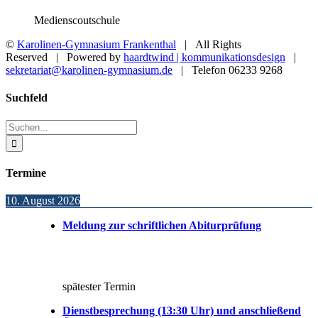
Medienscoutschule
©
Karolinen-Gymnasium Frankenthal
| All Rights
Reserved | Powered by
haardtwind | kommunikationsdesign
|
sekretariat@karolinen-gymnasium.de
| Telefon 06233 9268
Toggle
Suchfeld
Sliding
Bar
Suche
Area
nach:
Termine
10. August 2026
Meldung zur schriftlichen Abiturprüfung
spätester Termin
Dienstbesprechung (13:30 Uhr) und anschließend