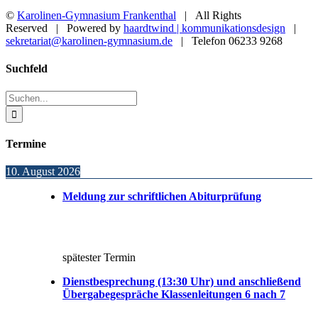
©
Karolinen-Gymnasium Frankenthal
| All Rights
Reserved | Powered by
haardtwind | kommunikationsdesign
|
sekretariat@karolinen-gymnasium.de
| Telefon 06233 9268
Toggle
Suchfeld
Sliding
Bar
Suche
Area
nach:
Termine
10. August 2026
Meldung zur schriftlichen Abiturprüfung
spätester Termin
Dienstbesprechung (13:30 Uhr) und anschließend
Übergabegespräche Klassenleitungen 6 nach 7