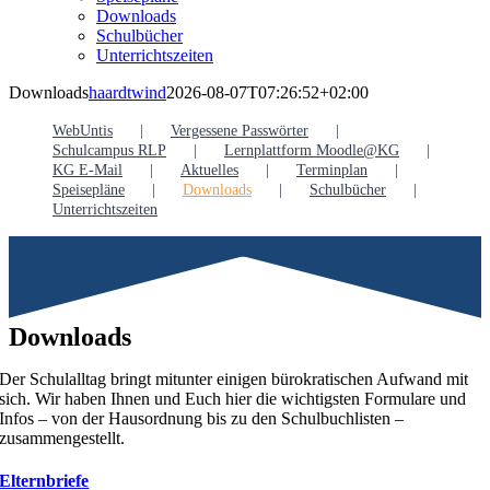
Downloads
Schulbücher
Unterrichtszeiten
Downloads
haardtwind
2026-08-07T07:26:52+02:00
WebUntis
Vergessene Passwörter
Schulcampus RLP
Lernplattform Moodle@KG
KG E-Mail
Aktuelles
Terminplan
Speisepläne
Downloads
Schulbücher
Unterrichtszeiten
Downloads
Der Schulalltag bringt mitunter einigen bürokratischen Aufwand mit
sich. Wir haben Ihnen und Euch hier die wichtigsten Formulare und
Infos – von der Hausordnung bis zu den Schulbuchlisten –
zusammengestellt.
Elternbriefe