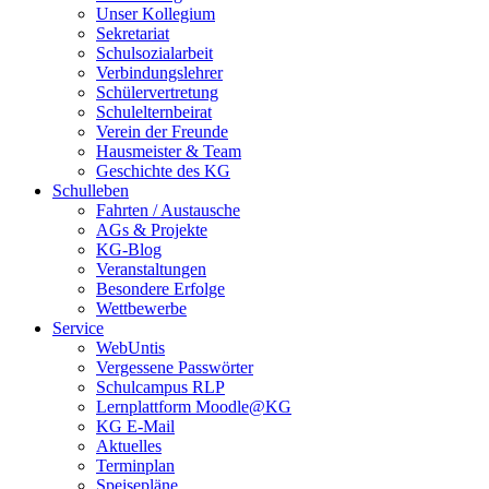
Unser Kollegium
Sekretariat
Schulsozialarbeit
Verbindungslehrer
Schülervertretung
Schulelternbeirat
Verein der Freunde
Hausmeister & Team
Geschichte des KG
Schulleben
Fahrten / Austausche
AGs & Projekte
KG-Blog
Veranstaltungen
Besondere Erfolge
Wettbewerbe
Service
WebUntis
Vergessene Passwörter
Schulcampus RLP
Lernplattform Moodle@KG
KG E-Mail
Aktuelles
Terminplan
Speisepläne