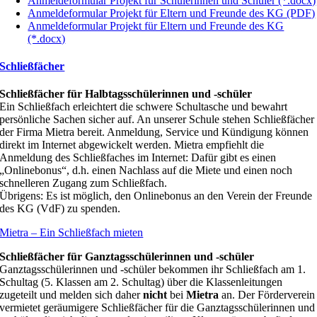
Anmeldeformular Projekt für Schülerinnen und Schüler (*.docx)
Anmeldeformular Projekt für Eltern und Freunde des KG (PDF)
Anmeldeformular Projekt für Eltern und Freunde des KG
(*.docx)
Schließfächer
Schließfächer für Halbtagsschülerinnen und -schüler
Ein Schließfach erleichtert die schwere Schultasche und bewahrt
persönliche Sachen sicher auf. An unserer Schule stehen Schließfächer
der Firma Mietra bereit. Anmeldung, Service und Kündigung können
direkt im Internet abgewickelt werden. Mietra empfiehlt die
Anmeldung des Schließfaches im Internet: Dafür gibt es einen
„Onlinebonus“, d.h. einen Nachlass auf die Miete und einen noch
schnelleren Zugang zum Schließfach.
Übrigens: Es ist möglich, den Onlinebonus an den Verein der Freunde
des KG (VdF) zu spenden.
Mietra – Ein Schließfach mieten
Schließfächer für Ganztagsschülerinnen und -schüler
Ganztagsschülerinnen und -schüler bekommen ihr Schließfach am 1.
Schultag (5. Klassen am 2. Schultag) über die Klassenleitungen
zugeteilt und melden sich daher
nicht
bei
Mietra
an. Der Förderverein
vermietet geräumigere Schließfächer für die Ganztagsschülerinnen und