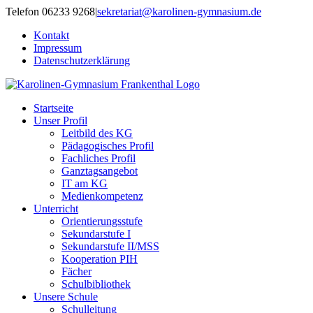
Zum
Telefon 06233 9268
|
sekretariat@karolinen-gymnasium.de
Inhalt
Kontakt
springen
Impressum
Datenschutzerklärung
Startseite
Unser Profil
Leitbild des KG
Pädagogisches Profil
Fachliches Profil
Ganztagsangebot
IT am KG
Medienkompetenz
Unterricht
Orientierungsstufe
Sekundarstufe I
Sekundarstufe II/MSS
Kooperation PIH
Fächer
Schulbibliothek
Unsere Schule
Schulleitung