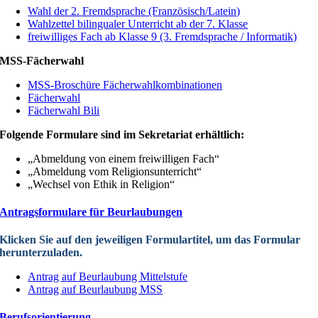
Wahl der 2. Fremdsprache (Französisch/Latein)
Wahlzettel bilingualer Unterricht ab der 7. Klasse
freiwilliges Fach ab Klasse 9 (3. Fremdsprache / Informatik)
MSS-Fächerwahl
MSS-Broschüre Fächerwahlkombinationen
Fächerwahl
Fächerwahl Bili
Folgende Formulare sind im Sekretariat erhältlich:
„Abmeldung von einem freiwilligen Fach“
„Abmeldung vom Religionsunterricht“
„Wechsel von Ethik in Religion“
Antragsformulare für Beurlaubungen
Klicken Sie auf den jeweiligen Formulartitel, um das Formular
herunterzuladen.
Antrag auf Beurlaubung Mittelstufe
Antrag auf Beurlaubung MSS
Berufsorientierung