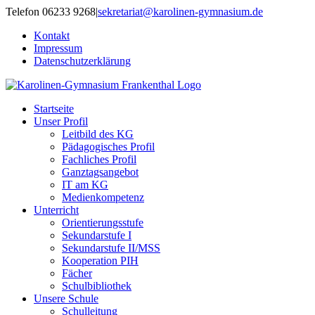
Zum
Telefon 06233 9268
|
sekretariat@karolinen-gymnasium.de
Inhalt
Kontakt
springen
Impressum
Datenschutzerklärung
Startseite
Unser Profil
Leitbild des KG
Pädagogisches Profil
Fachliches Profil
Ganztagsangebot
IT am KG
Medienkompetenz
Unterricht
Orientierungsstufe
Sekundarstufe I
Sekundarstufe II/MSS
Kooperation PIH
Fächer
Schulbibliothek
Unsere Schule
Schulleitung