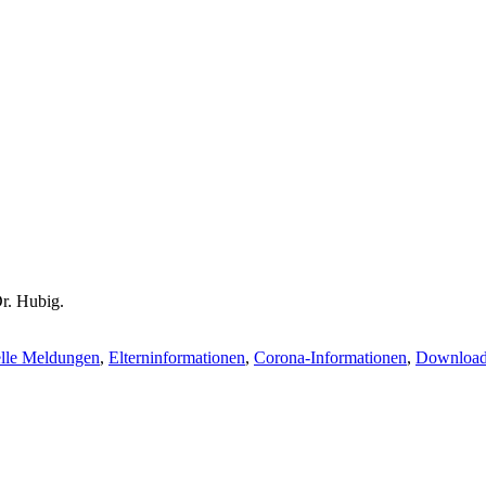
Dr. Hubig.
lle Meldungen
,
Elterninformationen
,
Corona-Informationen
,
Downloa