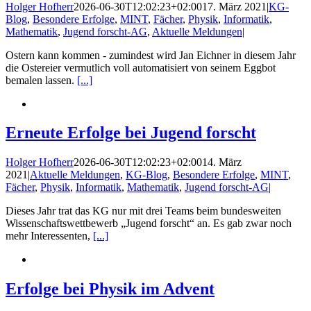
Holger Hofherr
2026-06-30T12:02:23+02:00
17. März 2021
|
KG-
Blog
,
Besondere Erfolge
,
MINT
,
Fächer
,
Physik
,
Informatik
,
Mathematik
,
Jugend forscht-AG
,
Aktuelle Meldungen
|
Ostern kann kommen - zumindest wird Jan Eichner in diesem Jahr
die Ostereier vermutlich voll automatisiert von seinem Eggbot
bemalen lassen.
[...]
Erneute Erfolge bei Jugend forscht
Holger Hofherr
2026-06-30T12:02:23+02:00
14. März
2021
|
Aktuelle Meldungen
,
KG-Blog
,
Besondere Erfolge
,
MINT
,
Fächer
,
Physik
,
Informatik
,
Mathematik
,
Jugend forscht-AG
|
Dieses Jahr trat das KG nur mit drei Teams beim bundesweiten
Wissenschaftswettbewerb „Jugend forscht“ an. Es gab zwar noch
mehr Interessenten,
[...]
Erfolge bei Physik im Advent