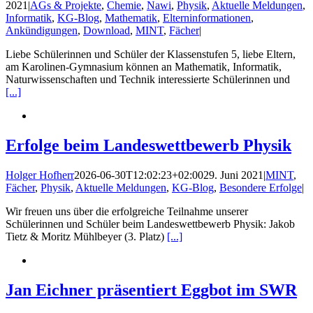
2021
|
AGs & Projekte
,
Chemie
,
Nawi
,
Physik
,
Aktuelle Meldungen
,
Informatik
,
KG-Blog
,
Mathematik
,
Elterninformationen
,
Ankündigungen
,
Download
,
MINT
,
Fächer
|
Liebe Schülerinnen und Schüler der Klassenstufen 5, liebe Eltern,
am Karolinen-Gymnasium können an Mathematik, Informatik,
Naturwissenschaften und Technik interessierte Schülerinnen und
[...]
Erfolge beim Landeswettbewerb Physik
Holger Hofherr
2026-06-30T12:02:23+02:00
29. Juni 2021
|
MINT
,
Fächer
,
Physik
,
Aktuelle Meldungen
,
KG-Blog
,
Besondere Erfolge
|
Wir freuen uns über die erfolgreiche Teilnahme unserer
Schülerinnen und Schüler beim Landeswettbewerb Physik: Jakob
Tietz & Moritz Mühlbeyer (3. Platz)
[...]
Jan Eichner präsentiert Eggbot im SWR