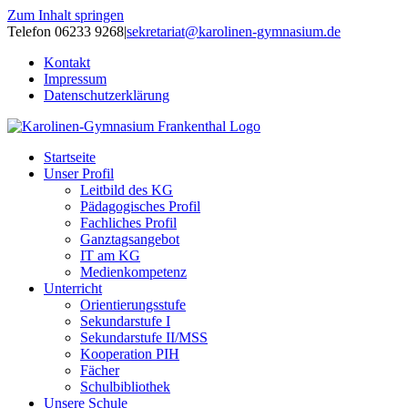
Zum Inhalt springen
Telefon 06233 9268
|
sekretariat@karolinen-gymnasium.de
Kontakt
Impressum
Datenschutzerklärung
Startseite
Unser Profil
Leitbild des KG
Pädagogisches Profil
Fachliches Profil
Ganztagsangebot
IT am KG
Medienkompetenz
Unterricht
Orientierungsstufe
Sekundarstufe I
Sekundarstufe II/MSS
Kooperation PIH
Fächer
Schulbibliothek
Unsere Schule