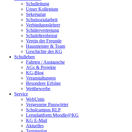
Schulleitung
Unser Kollegium
Sekretariat
Schulsozialarbeit
Verbindungslehrer
Schülervertretung
Schulelternbeirat
Verein der Freunde
Hausmeister & Team
Geschichte des KG
Schulleben
Fahrten / Austausche
AGs & Projekte
KG-Blog
Veranstaltungen
Besondere Erfolge
Wettbewerbe
Service
WebUntis
Vergessene Passwörter
Schulcampus RLP
Lernplattform Moodle@KG
KG E-Mail
Aktuelles
Terminplan