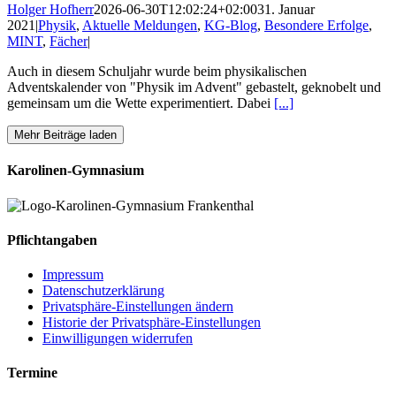
Holger Hofherr
2026-06-30T12:02:24+02:00
31. Januar
2021
|
Physik
,
Aktuelle Meldungen
,
KG-Blog
,
Besondere Erfolge
,
MINT
,
Fächer
|
Auch in diesem Schuljahr wurde beim physikalischen
Adventskalender von "Physik im Advent" gebastelt, geknobelt und
gemeinsam um die Wette experimentiert. Dabei
[...]
Mehr Beiträge laden
Karolinen-Gymnasium
Pflichtangaben
Impressum
Datenschutzerklärung
Privatsphäre-Einstellungen ändern
Historie der Privatsphäre-Einstellungen
Einwilligungen widerrufen
Termine