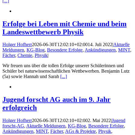
[...]
Erfolge bei Leben mit Chemie und beim
Landeswettbewerb Physik
Holger Hofherr
2026-06-30T12:02:10+02:00
14. Juli 2022
|
Aktuelle
Meldungen
,
KG-Blog
,
Besondere Erfolge
,
Ankündigungen
,
MINT
,
Fächer
,
Chemie
,
Physik
|
Wir freuen uns über die tollen Erfolge unserer Schülerinnen und
Schüler bei naturwissenschaftlichen Wettbewerben. Benjamin Lutz
(5a) sowie Hannah und Sarah
[...]
Jugend forscht AG auch im 9. Jahr
erfolgreich
Holger Hofherr
2026-06-30T12:02:10+02:00
2. Mai 2022
|
Jugend
forscht-AG
,
Aktuelle Meldungen
,
KG-Blog
,
Besondere Erfolge
,
Ankündigungen
,
MINT
,
Fächer
,
AGs & Projekte
,
Physik
,