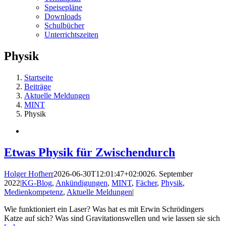
Speisepläne
Downloads
Schulbücher
Unterrichtszeiten
Physik
Startseite
Beiträge
Aktuelle Meldungen
MINT
Physik
Etwas Physik für Zwischendurch
Holger Hofherr
2026-06-30T12:01:47+02:00
26. September
2022
|
KG-Blog
,
Ankündigungen
,
MINT
,
Fächer
,
Physik
,
Medienkompetenz
,
Aktuelle Meldungen
|
Wie funktioniert ein Laser? Was hat es mit Erwin Schrödingers
Katze auf sich? Was sind Gravitationswellen und wie lassen sie sich