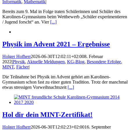
Informatik
,
Mathematik
|
Bereits zum 9. Mal in Folge traten Schülerinnen und Schüler des
Karolinen-Gymnasiums beim Wettbewerb „Schüler experimentieren
/ Jugend forscht“ an. Vier
[...]
Physik im Advent 2021 – Ergebnisse
Holger Hofherr
2026-06-30T12:02:11+02:00
8. Februar
2022
|
Physik
,
Aktuelle Meldungen
,
KG-Blog
,
Besondere Erfolge
,
MINT
,
Fächer
|
Die Teilnahme bei Physik im Advent gehört am Karolinen-
Gymnasium schon fast zu einer guten Tradition. Trotz der manchmal
etwas stressigen Vorweihnachtszeit
[...]
Hol dir dein MINT-Zertifikat!
Holger Hofherr
2026-06-30T12:02:23+02:00
16. September