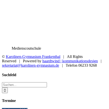
Medienscoutschule
©
Karolinen-Gymnasium Frankenthal
| All Rights
Reserved | Powered by
haardtwind | kommunikationsdesign
|
sekretariat@karolinen-gymnasium.de
| Telefon 06233 9268
Toggle
Suchfeld
Sliding
Bar
Suche
Area
nach:
Termine