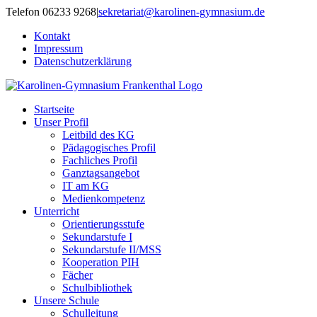
Zum
Telefon 06233 9268
|
sekretariat@karolinen-gymnasium.de
Inhalt
Kontakt
springen
Impressum
Datenschutzerklärung
Startseite
Unser Profil
Leitbild des KG
Pädagogisches Profil
Fachliches Profil
Ganztagsangebot
IT am KG
Medienkompetenz
Unterricht
Orientierungsstufe
Sekundarstufe I
Sekundarstufe II/MSS
Kooperation PIH
Fächer
Schulbibliothek
Unsere Schule
Schulleitung