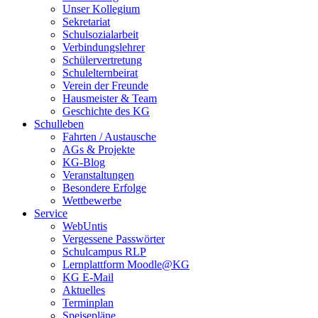
Unser Kollegium
Sekretariat
Schulsozialarbeit
Verbindungslehrer
Schülervertretung
Schulelternbeirat
Verein der Freunde
Hausmeister & Team
Geschichte des KG
Schulleben
Fahrten / Austausche
AGs & Projekte
KG-Blog
Veranstaltungen
Besondere Erfolge
Wettbewerbe
Service
WebUntis
Vergessene Passwörter
Schulcampus RLP
Lernplattform Moodle@KG
KG E-Mail
Aktuelles
Terminplan
Speisepläne