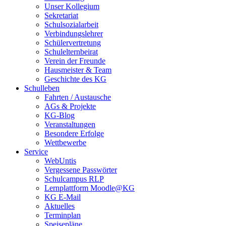
Unser Kollegium
Sekretariat
Schulsozialarbeit
Verbindungslehrer
Schülervertretung
Schulelternbeirat
Verein der Freunde
Hausmeister & Team
Geschichte des KG
Schulleben
Fahrten / Austausche
AGs & Projekte
KG-Blog
Veranstaltungen
Besondere Erfolge
Wettbewerbe
Service
WebUntis
Vergessene Passwörter
Schulcampus RLP
Lernplattform Moodle@KG
KG E-Mail
Aktuelles
Terminplan
Speisepläne