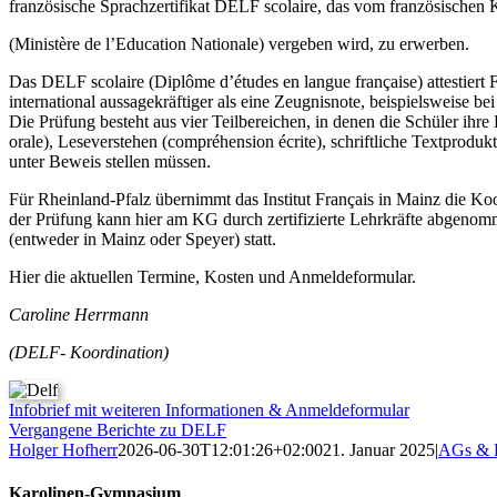
französische Sprachzertifikat DELF scolaire, das vom französischen 
(Ministère de l’Education Nationale) vergeben wird, zu erwerben.
Das DELF scolaire (Diplôme d’études en langue française) attestiert 
international aussagekräftiger als eine Zeugnisnote, beispielsweise 
Die Prüfung besteht aus vier Teilbereichen, in denen die Schüler ih
orale), Leseverstehen (compréhension écrite), schriftliche Textprodukt
unter Beweis stellen müssen.
Für Rheinland-Pfalz übernimmt das Institut Français in Mainz die Ko
der Prüfung kann hier am KG durch zertifizierte Lehrkräfte abgenomm
(entweder in Mainz oder Speyer) statt.
Hier die aktuellen Termine, Kosten und Anmeldeformular.
Caroline Herrmann
(DELF- Koordination)
Infobrief mit weiteren Informationen & Anmeldeformular
Vergangene Berichte zu DELF
Holger Hofherr
2026-06-30T12:01:26+02:00
21. Januar 2025
|
AGs & P
Karolinen-Gymnasium