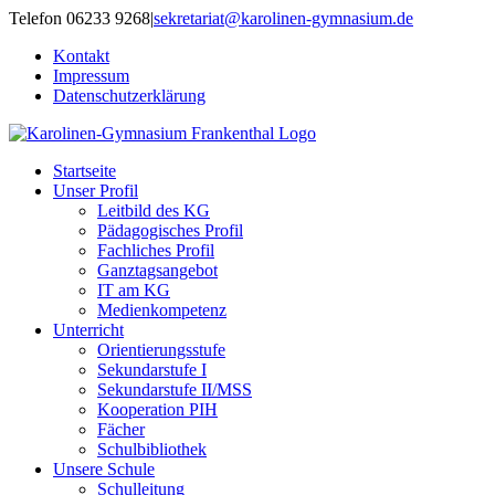
Zum
Telefon 06233 9268
|
sekretariat@karolinen-gymnasium.de
Inhalt
Kontakt
springen
Impressum
Datenschutzerklärung
Startseite
Unser Profil
Leitbild des KG
Pädagogisches Profil
Fachliches Profil
Ganztagsangebot
IT am KG
Medienkompetenz
Unterricht
Orientierungsstufe
Sekundarstufe I
Sekundarstufe II/MSS
Kooperation PIH
Fächer
Schulbibliothek
Unsere Schule
Schulleitung