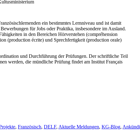
Kultusministerium
Französischlernenden ein bestimmtes Lernniveau und ist damit
bei Bewerbungen für Jobs oder Praktika, insbesondere im Ausland.
re Fähigkeiten in den Bereichen Hörverstehen (compréhension
ion (production écrite) und Sprechfertigkeit (production orale)
ordination und Durchführung der Prüfungen. Der schriftliche Teil
en werden, die mündliche Prüfung findet am Institut Français
rojekte
,
Französisch
,
DELF
,
Aktuelle Meldungen
,
KG-Blog
,
Ankündi