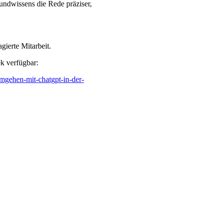
rundwissens die Rede präziser,
gierte Mitarbeit.
k verfügbar:
umgehen-mit-chatgpt-in-der-