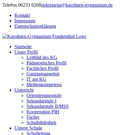
Zum
Telefon 06233 9268
|
sekretariat@karolinen-gymnasium.de
Inhalt
Kontakt
springen
Impressum
Datenschutzerklärung
Startseite
Unser Profil
Leitbild des KG
Pädagogisches Profil
Fachliches Profil
Ganztagsangebot
IT am KG
Medienkompetenz
Unterricht
Orientierungsstufe
Sekundarstufe I
Sekundarstufe II/MSS
Kooperation PIH
Fächer
Schulbibliothek
Unsere Schule
Schulleitung