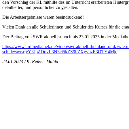
den Vorschlag der KI, mithilfe des im Unterricht erarbeiteten Hinterg
detaillierter, und persönlicher zu gestalten.
Die Arbeitsergebnisse waren beeindruckend!
Vielen Dank an alle Schülerinnen und Schüler des Kurses für die enga
Der Beitrag von SWR aktuell ist noch bis 23.01.2025 in der Mediathe
https://www.ardmediathek.de/video/swr-aktuell-rheinland-pfalz/wie-
schule/swr-rp/Y3JpZDovL3N3ci5kZS9hZXgvbzE3OTY4Mjc
24.01.2023 / K. Reißer–Mahla