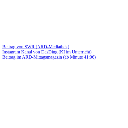
Beitrag von SWR (ARD-Mediathek)
Instagram Kanal von DasDing (KI im Unterricht)
Beitrag im ARD-Mittagsmagazin (ab Minute 41:06)