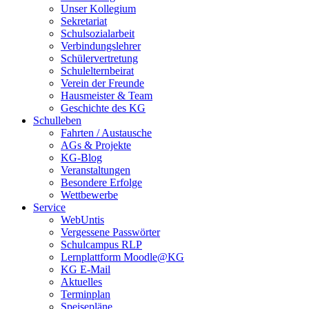
Unser Kollegium
Sekretariat
Schulsozialarbeit
Verbindungslehrer
Schülervertretung
Schulelternbeirat
Verein der Freunde
Hausmeister & Team
Geschichte des KG
Schulleben
Fahrten / Austausche
AGs & Projekte
KG-Blog
Veranstaltungen
Besondere Erfolge
Wettbewerbe
Service
WebUntis
Vergessene Passwörter
Schulcampus RLP
Lernplattform Moodle@KG
KG E-Mail
Aktuelles
Terminplan
Speisepläne