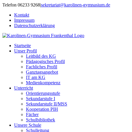
Zum
Telefon 06233 9268
|
sekretariat@karolinen-gymnasium.de
Inhalt
Kontakt
springen
Impressum
Datenschutzerklärung
Startseite
Unser Profil
Leitbild des KG
Pädagogisches Profil
Fachliches Profil
Ganztagsangebot
IT am KG
Medienkompetenz
Unterricht
Orientierungsstufe
Sekundarstufe I
Sekundarstufe II/MSS
Kooperation PIH
Fächer
Schulbibliothek
Unsere Schule
Schulleitung