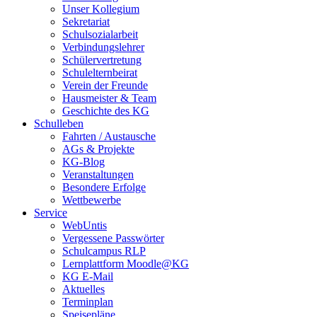
Unser Kollegium
Sekretariat
Schulsozialarbeit
Verbindungslehrer
Schülervertretung
Schulelternbeirat
Verein der Freunde
Hausmeister & Team
Geschichte des KG
Schulleben
Fahrten / Austausche
AGs & Projekte
KG-Blog
Veranstaltungen
Besondere Erfolge
Wettbewerbe
Service
WebUntis
Vergessene Passwörter
Schulcampus RLP
Lernplattform Moodle@KG
KG E-Mail
Aktuelles
Terminplan
Speisepläne