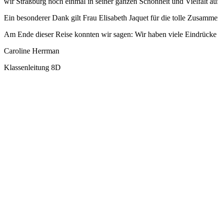
wir Straßburg noch einmal in seiner ganzen Schönheit und Vielfalt au
Ein besonderer Dank gilt Frau Elisabeth Jaquet für die tolle Zusammen
Am Ende dieser Reise konnten wir sagen: Wir haben viele Eindrücke g
Caroline Herrman
Klassenleitung 8D