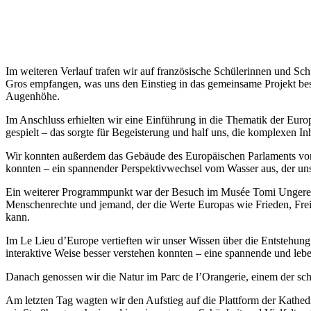
Im weiteren Verlauf trafen wir auf französische Schülerinnen und Sc
Gros empfangen, was uns den Einstieg in das gemeinsame Projekt bes
Augenhöhe.
Im Anschluss erhielten wir eine Einführung in die Thematik der Eur
gespielt – das sorgte für Begeisterung und half uns, die komplexen Inh
Wir konnten außerdem das Gebäude des Europäischen Parlaments von a
konnten – ein spannender Perspektivwechsel vom Wasser aus, der uns
Ein weiterer Programmpunkt war der Besuch im Musée Tomi Ungerer. De
Menschenrechte und jemand, der die Werte Europas wie Frieden, Frei
kann.
Im Le Lieu d’Europe vertieften wir unser Wissen über die Entstehung
interaktive Weise besser verstehen konnten – eine spannende und leb
Danach genossen wir die Natur im Parc de l’Orangerie, einem der sch
Am letzten Tag wagten wir den Aufstieg auf die Plattform der Kathed