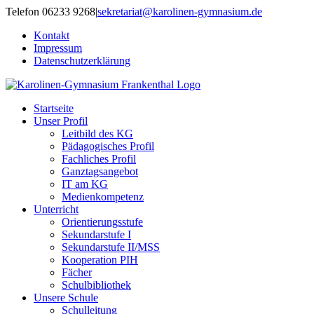
Zum
Telefon 06233 9268
|
sekretariat@karolinen-gymnasium.de
Inhalt
Kontakt
springen
Impressum
Datenschutzerklärung
Startseite
Unser Profil
Leitbild des KG
Pädagogisches Profil
Fachliches Profil
Ganztagsangebot
IT am KG
Medienkompetenz
Unterricht
Orientierungsstufe
Sekundarstufe I
Sekundarstufe II/MSS
Kooperation PIH
Fächer
Schulbibliothek
Unsere Schule
Schulleitung