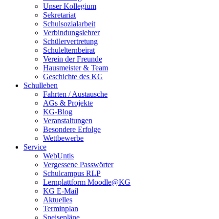
Unser Kollegium
Sekretariat
Schulsozialarbeit
Verbindungslehrer
Schülervertretung
Schulelternbeirat
Verein der Freunde
Hausmeister & Team
Geschichte des KG
Schulleben
Fahrten / Austausche
AGs & Projekte
KG-Blog
Veranstaltungen
Besondere Erfolge
Wettbewerbe
Service
WebUntis
Vergessene Passwörter
Schulcampus RLP
Lernplattform Moodle@KG
KG E-Mail
Aktuelles
Terminplan
Speisepläne