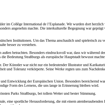
hüler im Collège International de l’Esplanade. Wir wurden dort herzlic
onders angenehm machte. Die interkulturelle Begegnung war geprägt v
opäischen Institutionen. Um das Thema anschaulich und spielerisch z
alte besser zu verstehen.
ußen betrachten. Besonders eindrucksvoll war, dass wir während der B
 die Bedeutung Straßburgs als europäische Hauptstadt bewusst machte
r Künstler war nicht nur ein bedeutender Illustrator und Karikaturis
heit und Toleranz verkörperte. Seine Werke regten uns zum Nachdenken
 und Entwicklung der Europäischen Union. Besonders bereichernd war, d
endige Form des Lernens, die uns lange in Erinnerung bleiben wird.
önsten Parks Straßburgs, bei tollem Wetter und bester Stimmung.
rale, eine sportliche Herausforderung, die mit einem atemberaubenden