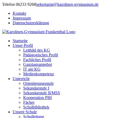
Zum
Telefon 06233 9268
|
sekretariat@karolinen-gymnasium.de
Inhalt
Kontakt
springen
Impressum
Datenschutzerklärung
Startseite
Unser Profil
Leitbild des KG
Pädagogisches Profil
Fachliches Profil
Ganztagsangebot
IT am KG
Medienkompetenz
Unterricht
Orientierungsstufe
Sekundarstufe I
Sekundarstufe II/MSS
Kooperation PIH
Fächer
Schulbibliothek
Unsere Schule
Schulleitung