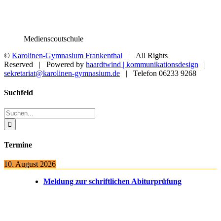
Medienscoutschule
©
Karolinen-Gymnasium Frankenthal
| All Rights
Reserved | Powered by
haardtwind | kommunikationsdesign
|
sekretariat@karolinen-gymnasium.de
| Telefon 06233 9268
Toggle
Suchfeld
Sliding
Bar
Suche
Area
nach:
Termine
10. August 2026
Meldung zur schriftlichen Abiturprüfung