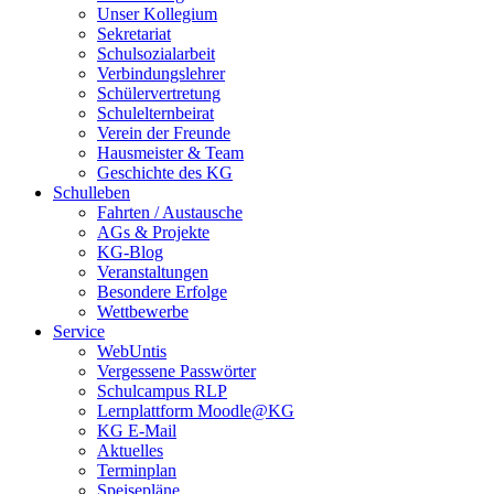
Unser Kollegium
Sekretariat
Schulsozialarbeit
Verbindungslehrer
Schülervertretung
Schulelternbeirat
Verein der Freunde
Hausmeister & Team
Geschichte des KG
Schulleben
Fahrten / Austausche
AGs & Projekte
KG-Blog
Veranstaltungen
Besondere Erfolge
Wettbewerbe
Service
WebUntis
Vergessene Passwörter
Schulcampus RLP
Lernplattform Moodle@KG
KG E-Mail
Aktuelles
Terminplan
Speisepläne