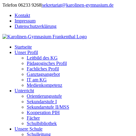
Zum
Telefon 06233 9268
|
sekretariat@karolinen-gymnasium.de
Inhalt
Kontakt
springen
Impressum
Datenschutzerklärung
Startseite
Unser Profil
Leitbild des KG
Pädagogisches Profil
Fachliches Profil
Ganztagsangebot
IT am KG
Medienkompetenz
Unterricht
Orientierungsstufe
Sekundarstufe I
Sekundarstufe II/MSS
Kooperation PIH
Fächer
Schulbibliothek
Unsere Schule
Schulleitung