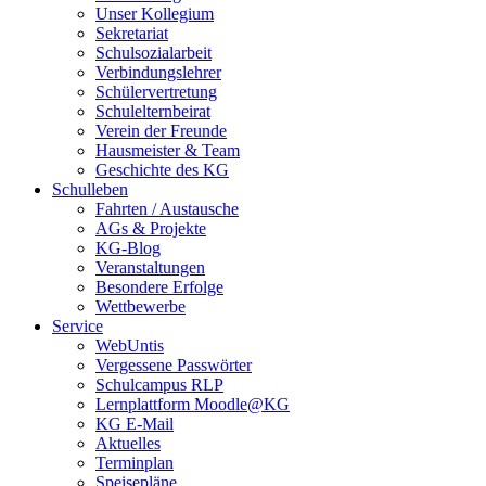
Unser Kollegium
Sekretariat
Schulsozialarbeit
Verbindungslehrer
Schülervertretung
Schulelternbeirat
Verein der Freunde
Hausmeister & Team
Geschichte des KG
Schulleben
Fahrten / Austausche
AGs & Projekte
KG-Blog
Veranstaltungen
Besondere Erfolge
Wettbewerbe
Service
WebUntis
Vergessene Passwörter
Schulcampus RLP
Lernplattform Moodle@KG
KG E-Mail
Aktuelles
Terminplan
Speisepläne