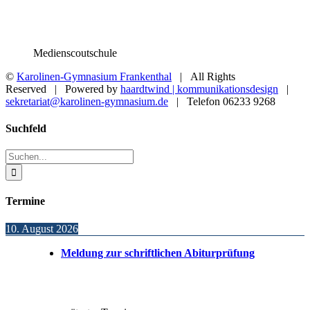
Medienscoutschule
©
Karolinen-Gymnasium Frankenthal
| All Rights
Reserved | Powered by
haardtwind | kommunikationsdesign
|
sekretariat@karolinen-gymnasium.de
| Telefon 06233 9268
Toggle
Suchfeld
Sliding
Bar
Suche
Area
nach:
Termine
10. August 2026
Meldung zur schriftlichen Abiturprüfung