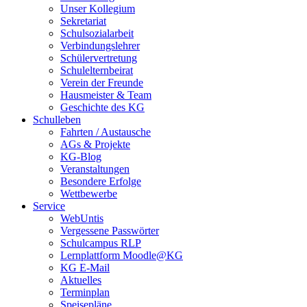
Unser Kollegium
Sekretariat
Schulsozialarbeit
Verbindungslehrer
Schülervertretung
Schulelternbeirat
Verein der Freunde
Hausmeister & Team
Geschichte des KG
Schulleben
Fahrten / Austausche
AGs & Projekte
KG-Blog
Veranstaltungen
Besondere Erfolge
Wettbewerbe
Service
WebUntis
Vergessene Passwörter
Schulcampus RLP
Lernplattform Moodle@KG
KG E-Mail
Aktuelles
Terminplan
Speisepläne