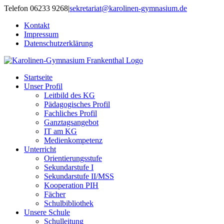
Zum
Telefon 06233 9268
|
sekretariat@karolinen-gymnasium.de
Inhalt
Kontakt
springen
Impressum
Datenschutzerklärung
Startseite
Unser Profil
Leitbild des KG
Pädagogisches Profil
Fachliches Profil
Ganztagsangebot
IT am KG
Medienkompetenz
Unterricht
Orientierungsstufe
Sekundarstufe I
Sekundarstufe II/MSS
Kooperation PIH
Fächer
Schulbibliothek
Unsere Schule
Schulleitung