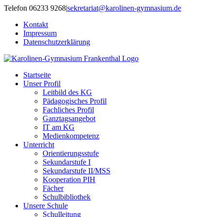
Zum
Telefon 06233 9268
|
sekretariat@karolinen-gymnasium.de
Inhalt
Kontakt
springen
Impressum
Datenschutzerklärung
Startseite
Unser Profil
Leitbild des KG
Pädagogisches Profil
Fachliches Profil
Ganztagsangebot
IT am KG
Medienkompetenz
Unterricht
Orientierungsstufe
Sekundarstufe I
Sekundarstufe II/MSS
Kooperation PIH
Fächer
Schulbibliothek
Unsere Schule
Schulleitung