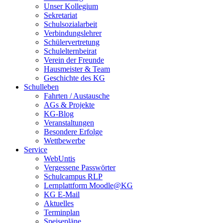
Unser Kollegium
Sekretariat
Schulsozialarbeit
Verbindungslehrer
Schülervertretung
Schulelternbeirat
Verein der Freunde
Hausmeister & Team
Geschichte des KG
Schulleben
Fahrten / Austausche
AGs & Projekte
KG-Blog
Veranstaltungen
Besondere Erfolge
Wettbewerbe
Service
WebUntis
Vergessene Passwörter
Schulcampus RLP
Lernplattform Moodle@KG
KG E-Mail
Aktuelles
Terminplan
Speisepläne