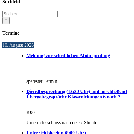
Toggle
Suchfeld
Sliding
Bar
Suche
Area
nach:
Termine
10. August 2026
Meldung zur schriftlichen Abiturprüfung
spätester Termin
Dienstbesprechung (13:30 Uhr) und anschließend
Übergabegespräche Klassenleitungen 6 nach 7
K001
Unterrichtsschluss nach der 6. Stunde
Unterrichtsbeginn (8:00 Uhr)