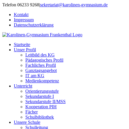
Zum
Telefon 06233 9268
|
sekretariat@karolinen-gymnasium.de
Inhalt
Kontakt
springen
Impressum
Datenschutzerklärung
Startseite
Unser Profil
Leitbild des KG
Pädagogisches Profil
Fachliches Profil
Ganztagsangebot
IT am KG
Medienkompetenz
Unterricht
Orientierungsstufe
Sekundarstufe I
Sekundarstufe II/MSS
Kooperation PIH
Fächer
Schulbibliothek
Unsere Schule
Schulleitung