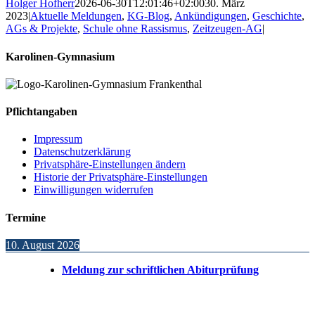
Holger Hofherr
2026-06-30T12:01:46+02:00
30. März
2023
|
Aktuelle Meldungen
,
KG-Blog
,
Ankündigungen
,
Geschichte
,
AGs & Projekte
,
Schule ohne Rassismus
,
Zeitzeugen-AG
|
Karolinen-Gymnasium
Pflichtangaben
Impressum
Datenschutzerklärung
Privatsphäre-Einstellungen ändern
Historie der Privatsphäre-Einstellungen
Einwilligungen widerrufen
Termine
10. August 2026
Meldung zur schriftlichen Abiturprüfung