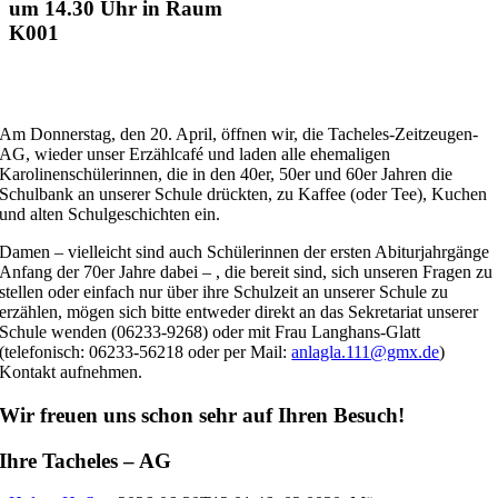
um 14.30 Uhr in Raum
K001
Am Donnerstag, den 20. April, öffnen wir, die Tacheles-Zeitzeugen-
AG, wieder unser Erzählcafé und laden alle ehemaligen
Karolinenschülerinnen, die in den 40er, 50er und 60er Jahren die
Schulbank an unserer Schule drückten, zu Kaffee (oder Tee), Kuchen
und alten Schulgeschichten ein.
Damen – vielleicht sind auch Schülerinnen der ersten Abiturjahrgänge
Anfang der 70er Jahre dabei – , die bereit sind, sich unseren Fragen zu
stellen oder einfach nur über ihre Schulzeit an unserer Schule zu
erzählen, mögen sich bitte entweder direkt an das Sekretariat unserer
Schule wenden (06233-9268) oder mit Frau Langhans-Glatt
(telefonisch: 06233-56218 oder per Mail:
anlagla.111@gmx.de
)
Kontakt aufnehmen.
Wir freuen uns schon sehr auf Ihren Besuch!
Ihre Tacheles – AG