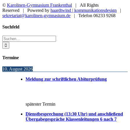
©
Karolinen-Gymnasium Frankenthal
| All Rights
Reserved | Powered by
haardtwind | kommunikationsdesign
|
sekretariat@karolinen-gymnasium.de
| Telefon 06233 9268
Toggle
Suchfeld
Sliding
Bar
Suche
Area
nach:
Termine
10. August 2026
Meldung zur schriftlichen Abiturprüfung
spätester Termin
Dienstbesprechung (13:30 Uhr) und anschließend
Übergabegespräche Klassenleitungen 6 nach 7