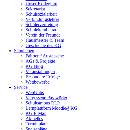
Unser Kollegium
Sekretariat
Schulsozialarbeit
Verbindungslehrer
Schülervertretung
Schulelternbeirat
Verein der Freunde
Hausmeister & Team
Geschichte des KG
Schulleben
Fahrten / Austausche
AGs & Projekte
KG-Blog
Veranstaltungen
Besondere Erfolge
Wettbewerbe
Service
WebUntis
Vergessene Passwörter
Schulcampus RLP
Lernplattform Moodle@KG
KG E-Mail
Aktuelles
Terminplan
Speisepläne