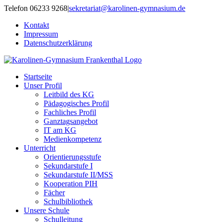
Zum
Telefon 06233 9268
|
sekretariat@karolinen-gymnasium.de
Inhalt
Kontakt
springen
Impressum
Datenschutzerklärung
Startseite
Unser Profil
Leitbild des KG
Pädagogisches Profil
Fachliches Profil
Ganztagsangebot
IT am KG
Medienkompetenz
Unterricht
Orientierungsstufe
Sekundarstufe I
Sekundarstufe II/MSS
Kooperation PIH
Fächer
Schulbibliothek
Unsere Schule
Schulleitung