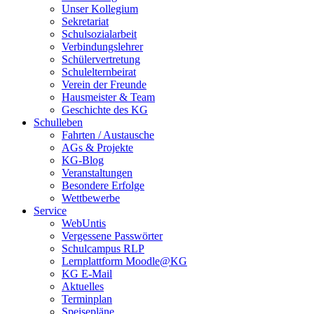
Unser Kollegium
Sekretariat
Schulsozialarbeit
Verbindungslehrer
Schülervertretung
Schulelternbeirat
Verein der Freunde
Hausmeister & Team
Geschichte des KG
Schulleben
Fahrten / Austausche
AGs & Projekte
KG-Blog
Veranstaltungen
Besondere Erfolge
Wettbewerbe
Service
WebUntis
Vergessene Passwörter
Schulcampus RLP
Lernplattform Moodle@KG
KG E-Mail
Aktuelles
Terminplan
Speisepläne