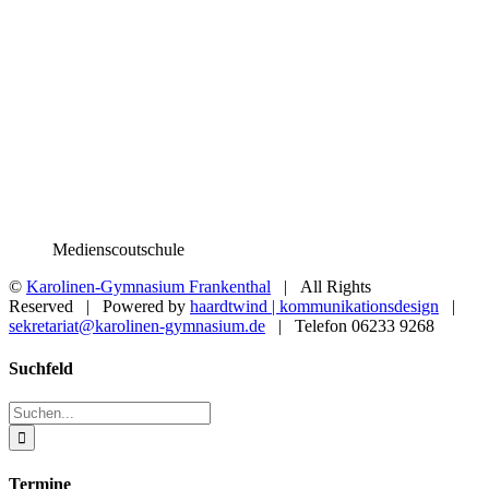
Medienscoutschule
©
Karolinen-Gymnasium Frankenthal
| All Rights
Reserved | Powered by
haardtwind | kommunikationsdesign
|
sekretariat@karolinen-gymnasium.de
| Telefon 06233 9268
Toggle
Suchfeld
Sliding
Bar
Suche
Area
nach:
Termine