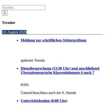
Sliding
Bar
Suche
Area
nach:
Termine
10. August 2026
Meldung zur schriftlichen Abiturprüfung
spätester Termin
Dienstbesprechung (13:30 Uhr) und anschließend
Übergabegespräche Klassenleitungen 6 nach 7
K001
Unterrichtsschluss nach der 6. Stunde
Unterrichtsbeginn (8:00 Uhr)