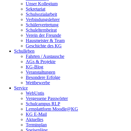
Unser Kollegium
Sekretariat
Schulsozialarbeit
Verbindungslehrer
Schülervertretung
Schulelternbeirat
Verein der Freunde
Hausmeister & Team
Geschichte des KG
Schulleben
Fahrten / Austausche
AGs & Projekte
KG-Blog
Veranstaltungen
Besondere Erfolge
Wettbewerbe
Service
WebUntis
Vergessene Passwörter
Schulcampus RLP
Lernplattform Moodle@KG
KG E-Mail
Aktuelles
Terminplan
Speisepläne