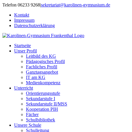
Zum
Telefon 06233 9268
|
sekretariat@karolinen-gymnasium.de
Inhalt
Kontakt
springen
Impressum
Datenschutzerklärung
Startseite
Unser Profil
Leitbild des KG
Pädagogisches Profil
Fachliches Profil
Ganztagsangebot
IT am KG
Medienkompetenz
Unterricht
Orientierungsstufe
Sekundarstufe I
Sekundarstufe II/MSS
Kooperation PIH
Fächer
Schulbibliothek
Unsere Schule
Schulleitung