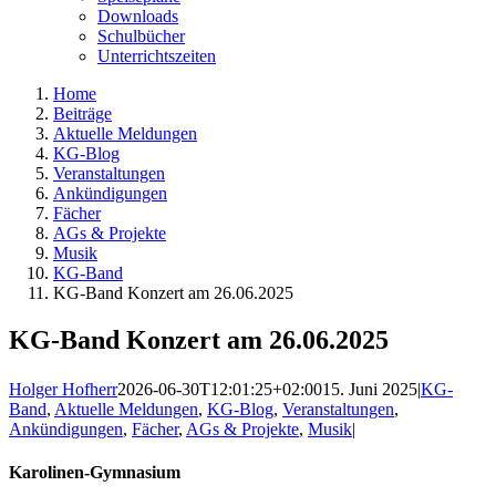
Downloads
Schulbücher
Unterrichtszeiten
Home
Beiträge
Aktuelle Meldungen
KG-Blog
Veranstaltungen
Ankündigungen
Fächer
AGs & Projekte
Musik
KG-Band
KG-Band Konzert am 26.06.2025
KG-Band Konzert am 26.06.2025
Holger Hofherr
2026-06-30T12:01:25+02:00
15. Juni 2025
|
KG-
Band
,
Aktuelle Meldungen
,
KG-Blog
,
Veranstaltungen
,
Ankündigungen
,
Fächer
,
AGs & Projekte
,
Musik
|
Karolinen-Gymnasium