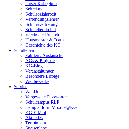
Unser Kollegium
Sekretariat
Schulsozialarbeit
Verbindungslehrer
Schülervertretung
Schulelternbeirat
Verein der Freunde
Hausmeister & Team
Geschichte des KG
Schulleben
Fahrten / Austausche
AGs & Projekte
KG-Blog
Veranstaltungen
Besondere Erfolge
Wettbewerbe
Service
WebUntis
Vergessene Passwörter
Schulcampus RLP
Lernplattform Moodle@KG
KG E-Mail
Aktuelles
Terminplan
Speisepläne