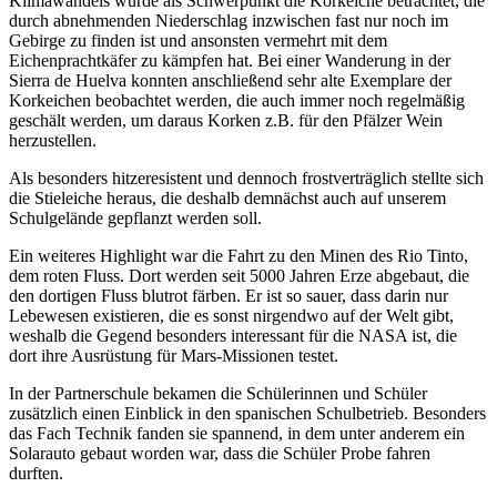
Klimawandels wurde als Schwerpunkt die Korkeiche betrachtet, die
durch abnehmenden Niederschlag inzwischen fast nur noch im
Gebirge zu finden ist und ansonsten vermehrt mit dem
Eichenprachtkäfer zu kämpfen hat. Bei einer Wanderung in der
Sierra de Huelva konnten anschließend sehr alte Exemplare der
Korkeichen beobachtet werden, die auch immer noch regelmäßig
geschält werden, um daraus Korken z.B. für den Pfälzer Wein
herzustellen.
Als besonders hitzeresistent und dennoch frostverträglich stellte sich
die Stieleiche heraus, die deshalb demnächst auch auf unserem
Schulgelände gepflanzt werden soll.
Ein weiteres Highlight war die Fahrt zu den Minen des Rio Tinto,
dem roten Fluss. Dort werden seit 5000 Jahren Erze abgebaut, die
den dortigen Fluss blutrot färben. Er ist so sauer, dass darin nur
Lebewesen existieren, die es sonst nirgendwo auf der Welt gibt,
weshalb die Gegend besonders interessant für die NASA ist, die
dort ihre Ausrüstung für Mars-Missionen testet.
In der Partnerschule bekamen die Schülerinnen und Schüler
zusätzlich einen Einblick in den spanischen Schulbetrieb. Besonders
das Fach Technik fanden sie spannend, in dem unter anderem ein
Solarauto gebaut worden war, dass die Schüler Probe fahren
durften.