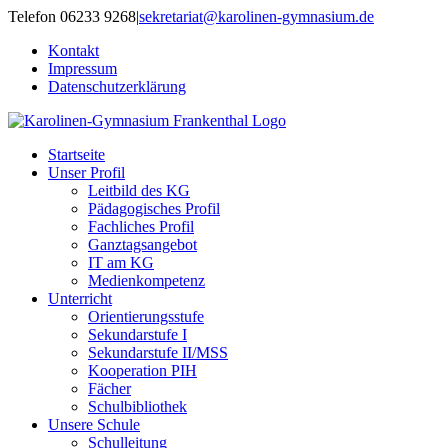
Zum
Telefon 06233 9268
|
sekretariat@karolinen-gymnasium.de
Inhalt
Kontakt
springen
Impressum
Datenschutzerklärung
Startseite
Unser Profil
Leitbild des KG
Pädagogisches Profil
Fachliches Profil
Ganztagsangebot
IT am KG
Medienkompetenz
Unterricht
Orientierungsstufe
Sekundarstufe I
Sekundarstufe II/MSS
Kooperation PIH
Fächer
Schulbibliothek
Unsere Schule
Schulleitung