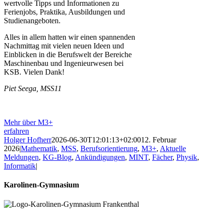
wertvolle Tipps und Informationen zu
Ferienjobs, Praktika, Ausbildungen und
Studienangeboten.
Alles in allem hatten wir einen spannenden
Nachmittag mit vielen neuen Ideen und
Einblicken in die Berufswelt der Bereiche
Maschinenbau und Ingenieurwesen bei
KSB. Vielen Dank!
Piet Seega, MSS11
Mehr über M3+
erfahren
Holger Hofherr
2026-06-30T12:01:13+02:00
12. Februar
2026
|
Mathematik
,
MSS
,
Berufsorientierung
,
M3+
,
Aktuelle
Meldungen
,
KG-Blog
,
Ankündigungen
,
MINT
,
Fächer
,
Physik
,
Informatik
|
Karolinen-Gymnasium