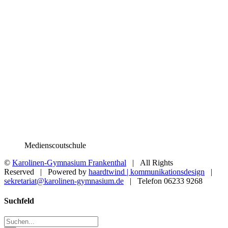
Medienscoutschule
©
Karolinen-Gymnasium Frankenthal
| All Rights
Reserved | Powered by
haardtwind | kommunikationsdesign
|
sekretariat@karolinen-gymnasium.de
| Telefon 06233 9268
Toggle
Suchfeld
Sliding
Bar
Suche
Area