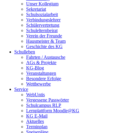
Unser Kollegium
Sekretariat
Schulsozialarbeit
Verbindungslehrer
Schülervertretung
Schulelternbeirat
Verein der Freunde
Hausmeister & Team
Geschichte des KG
Schulleben
Fahrten / Austausche
AGs & Projekte
KG-Blog
Veranstaltungen
Besondere Erfolge
Wettbewerbe
Service
WebUntis
Vergessene Passwörter
Schulcampus RLP
Lernplattform Moodle@KG
KG E-Mail
Aktuelles
Terminplan
Speisepläne