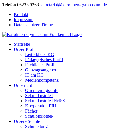
Zum
Telefon 06233 9268
|
sekretariat@karolinen-gymnasium.de
Inhalt
Kontakt
springen
Impressum
Datenschutzerklärung
Startseite
Unser Profil
Leitbild des KG
Pädagogisches Profil
Fachliches Profil
Ganztagsangebot
IT am KG
Medienkompetenz
Unterricht
Orientierungsstufe
Sekundarstufe I
Sekundarstufe II/MSS
Kooperation PIH
Fächer
Schulbibliothek
Unsere Schule
Schulleitung