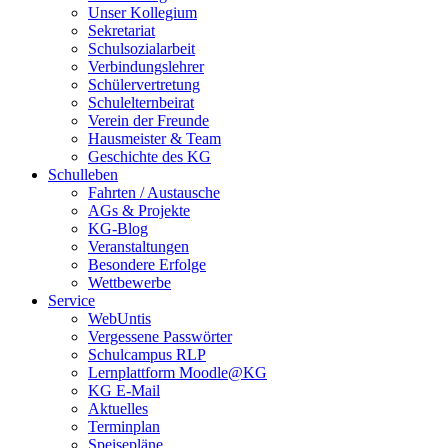
Unser Kollegium
Sekretariat
Schulsozialarbeit
Verbindungslehrer
Schülervertretung
Schulelternbeirat
Verein der Freunde
Hausmeister & Team
Geschichte des KG
Schulleben
Fahrten / Austausche
AGs & Projekte
KG-Blog
Veranstaltungen
Besondere Erfolge
Wettbewerbe
Service
WebUntis
Vergessene Passwörter
Schulcampus RLP
Lernplattform Moodle@KG
KG E-Mail
Aktuelles
Terminplan
Speisepläne