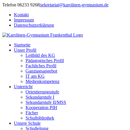
Zum
Telefon 06233 9268
|
sekretariat@karolinen-gymnasium.de
Inhalt
Kontakt
springen
Impressum
Datenschutzerklärung
Startseite
Unser Profil
Leitbild des KG
Pädagogisches Profil
Fachliches Profil
Ganztagsangebot
IT am KG
Medienkompetenz
Unterricht
Orientierungsstufe
Sekundarstufe I
Sekundarstufe II/MSS
Kooperation PIH
Fächer
Schulbibliothek
Unsere Schule
Schulleitung