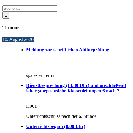
Sliding
Bar
Suche
Area
nach:
Termine
10. August 2026
Meldung zur schriftlichen Abiturprüfung
spätester Termin
Dienstbesprechung (13:30 Uhr) und anschließend
Übergabegespräche Klassenleitungen 6 nach 7
K001
Unterrichtsschluss nach der 6. Stunde
Unterrichtsbeginn (8:00 Uhr)