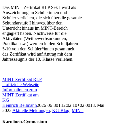
Das MINT-Zertifikat RLP Sek I wird als
Auszeichnung an Schülerinnen und
Schüler verliehen, die sich über die gesamte
Sekundarstufe I hinweg über den
Unterricht hinaus im MINT-Bereich
engagiert haben. Nachweise für die
Aktivitäten (Wettbewerbsurkunden,
Praktika usw.) werden in den Schuljahren
5-10 von den Schüler*innen gesammelt,
das Zertifikat wird auf Antrag mit dem
Jahreszeugnis der 10. Klasse verliehen.
MINT-Zertifikat RLP
– offizielle Webseite
Informationen zum
MINT Zertifikat am
KG
Heinrich Beilmann
2026-06-30T12:02:10+02:00
18. Mai
2022
|
Aktuelle Meldungen
,
KG-Blog
,
MINT
|
Karolinen-Gymnasium