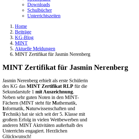
Downloads
Schulbücher
Unterrichtszeiten
Home
Beiträge
KG-Blog
MINT
Aktuelle Meldungen
MINT Zertifikat für Jasmin Nerenberg
MINT Zertifikat für Jasmin Nerenberg
Jasmin Nerenberg erhielt als erste Schülerin
des KG das
MINT Zertifikat RLP
für die
Sekundarstufe 1
mit Auszeichnung
.
Neben sehr guten Noten in den MINT-
Fächern (MINT steht für
M
athematik,
I
nformatik,
N
aturwissenschaften und
T
echnik) hat sie sich seit der 5. Klasse mit
großem Erfolg in vielen Wettbewerben und
anderen MINT Aktivitäten außerhalb des
Unterrichts engagiert. Herzlichen
Glückwunsch!