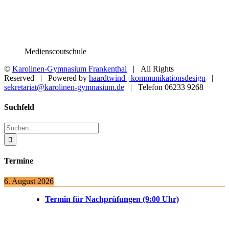
Medienscoutschule
©
Karolinen-Gymnasium Frankenthal
| All Rights
Reserved | Powered by
haardtwind | kommunikationsdesign
|
sekretariat@karolinen-gymnasium.de
| Telefon 06233 9268
Toggle
Suchfeld
Sliding
Bar
Suche
Area
nach:
Termine
6. August 2026
Termin für Nachprüfungen (9:00 Uhr)