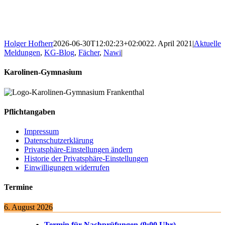
Holger Hofherr
2026-06-30T12:02:23+02:00
22. April 2021
|
Aktuelle
Meldungen
,
KG-Blog
,
Fächer
,
Nawi
|
Karolinen-Gymnasium
Pflichtangaben
Impressum
Datenschutzerklärung
Privatsphäre-Einstellungen ändern
Historie der Privatsphäre-Einstellungen
Einwilligungen widerrufen
Termine
6. August 2026
Termin für Nachprüfungen (9:00 Uhr)