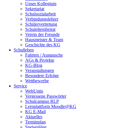
Unser Kollegium
Sekretariat
Schulsozialarbeit
Verbindungslehrer
Schülervertretung
Schulelternbeirat
Verein der Freunde
Hausmeister & Team
Geschichte des KG
Schulleben
Fahrten / Austausche
AGs & Projekte
KG-Blog
Veranstaltungen
Besondere Erfolge
Wettbewerbe
Service
WebUntis
Vergessene Passwörter
Schulcampus RLP
Lernplattform Moodle@KG
KG E-Mail
Aktuelles
Terminplan
Speisepläne