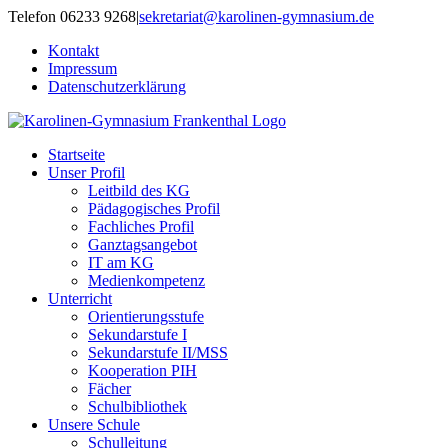
Zum
Telefon 06233 9268
|
sekretariat@karolinen-gymnasium.de
Inhalt
Kontakt
springen
Impressum
Datenschutzerklärung
Startseite
Unser Profil
Leitbild des KG
Pädagogisches Profil
Fachliches Profil
Ganztagsangebot
IT am KG
Medienkompetenz
Unterricht
Orientierungsstufe
Sekundarstufe I
Sekundarstufe II/MSS
Kooperation PIH
Fächer
Schulbibliothek
Unsere Schule
Schulleitung