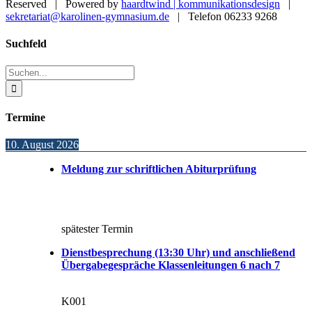
Reserved | Powered by
haardtwind | kommunikationsdesign
|
sekretariat@karolinen-gymnasium.de
| Telefon 06233 9268
Toggle
Suchfeld
Sliding
Bar
Suche
Area
nach:
Termine
10. August 2026
Meldung zur schriftlichen Abiturprüfung
spätester Termin
Dienstbesprechung (13:30 Uhr) und anschließend
Übergabegespräche Klassenleitungen 6 nach 7
K001