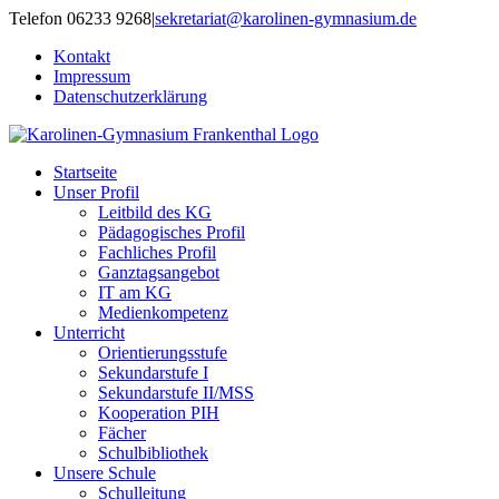
Zum
Telefon 06233 9268
|
sekretariat@karolinen-gymnasium.de
Inhalt
Kontakt
springen
Impressum
Datenschutzerklärung
Startseite
Unser Profil
Leitbild des KG
Pädagogisches Profil
Fachliches Profil
Ganztagsangebot
IT am KG
Medienkompetenz
Unterricht
Orientierungsstufe
Sekundarstufe I
Sekundarstufe II/MSS
Kooperation PIH
Fächer
Schulbibliothek
Unsere Schule
Schulleitung