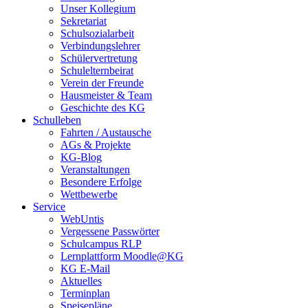
Unser Kollegium
Sekretariat
Schulsozialarbeit
Verbindungslehrer
Schülervertretung
Schulelternbeirat
Verein der Freunde
Hausmeister & Team
Geschichte des KG
Schulleben
Fahrten / Austausche
AGs & Projekte
KG-Blog
Veranstaltungen
Besondere Erfolge
Wettbewerbe
Service
WebUntis
Vergessene Passwörter
Schulcampus RLP
Lernplattform Moodle@KG
KG E-Mail
Aktuelles
Terminplan
Speisepläne