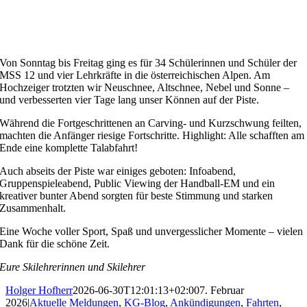
Von Sonntag bis Freitag ging es für 34 Schülerinnen und Schüler der
MSS 12 und vier Lehrkräfte in die österreichischen Alpen. Am
Hochzeiger trotzten wir Neuschnee, Altschnee, Nebel und Sonne –
und verbesserten vier Tage lang unser Können auf der Piste.
Während die Fortgeschrittenen an Carving- und Kurzschwung feilten,
machten die Anfänger riesige Fortschritte. Highlight: Alle schafften am
Ende eine komplette Talabfahrt!
Auch abseits der Piste war einiges geboten: Infoabend,
Gruppenspieleabend, Public Viewing der Handball-EM und ein
kreativer bunter Abend sorgten für beste Stimmung und starken
Zusammenhalt.
Eine Woche voller Sport, Spaß und unvergesslicher Momente – vielen
Dank für die schöne Zeit.
Eure Skilehrerinnen und Skilehrer
Holger Hofherr
2026-06-30T12:01:13+02:00
7. Februar
2026
|
Aktuelle Meldungen
,
KG-Blog
,
Ankündigungen
,
Fahrten
,