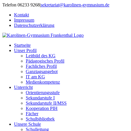
Zum
Telefon 06233 9268
|
sekretariat@karolinen-gymnasium.de
Inhalt
Kontakt
springen
Impressum
Datenschutzerklärung
Startseite
Unser Profil
Leitbild des KG
Pädagogisches Profil
Fachliches Profil
Ganztagsangebot
IT am KG
Medienkompetenz
Unterricht
Orientierungsstufe
Sekundarstufe I
Sekundarstufe II/MSS
Kooperation PIH
Fächer
Schulbibliothek
Unsere Schule
Schulleitung