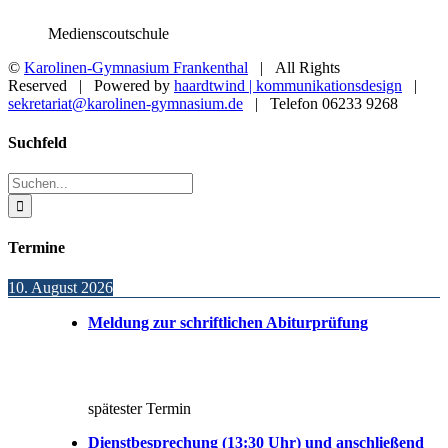
Medienscoutschule
©
Karolinen-Gymnasium Frankenthal
| All Rights
Reserved | Powered by
haardtwind | kommunikationsdesign
|
sekretariat@karolinen-gymnasium.de
| Telefon 06233 9268
Toggle
Suchfeld
Sliding
Bar
Suche
Area
nach:
Termine
10. August 2026
Meldung zur schriftlichen Abiturprüfung
spätester Termin
Dienstbesprechung (13:30 Uhr) und anschließend