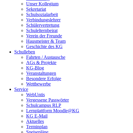
Unser Kollegium
Sekretariat
Schulsozialarbeit
Verbindungslehrer
Schülervertretung
Schulelternbeirat
Verein der Freunde
Hausmeister & Team
Geschichte des KG
Schulleben
Fahrten / Austausche
AGs & Projekte
KG-Blog
Veranstaltungen
Besondere Erfolge
Wettbewerbe
Service
WebUntis
Vergessene Passwörter
Schulcampus RLP
Lernplattform Moodle@KG
KG E-Mail
Aktuelles
Terminplan
Speisepläne