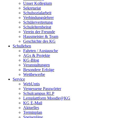
Unser Kollegium
Sekretariat
Schulsozialarbeit
Verbindungslehrer
Schülervertretung
Schulelternbeirat
Verein der Freunde
Hausmeister & Team
Geschichte des KG
Schulleben
Fahrten / Austausche
AGs & Projekte
KG-Blog
Veranstaltungen
Besondere Erfolge
Wettbewerbe
Service
WebUntis
Vergessene Passwörter
Schulcampus RLP
Lernplattform Moodle@KG
KG E-Mail
Aktuelles
Terminplan
Speisepläne