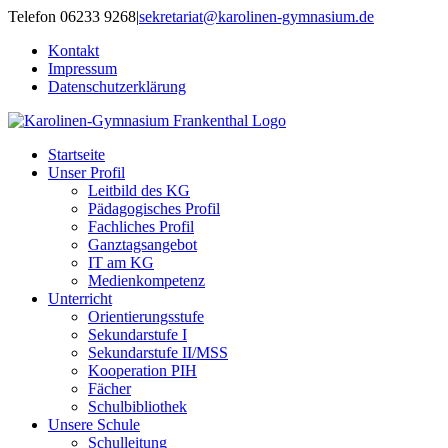
Zum
Telefon 06233 9268
|
sekretariat@karolinen-gymnasium.de
Inhalt
Kontakt
springen
Impressum
Datenschutzerklärung
Startseite
Unser Profil
Leitbild des KG
Pädagogisches Profil
Fachliches Profil
Ganztagsangebot
IT am KG
Medienkompetenz
Unterricht
Orientierungsstufe
Sekundarstufe I
Sekundarstufe II/MSS
Kooperation PIH
Fächer
Schulbibliothek
Unsere Schule
Schulleitung