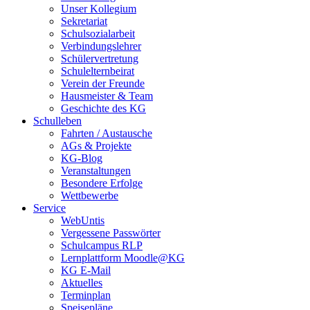
Unser Kollegium
Sekretariat
Schulsozialarbeit
Verbindungslehrer
Schülervertretung
Schulelternbeirat
Verein der Freunde
Hausmeister & Team
Geschichte des KG
Schulleben
Fahrten / Austausche
AGs & Projekte
KG-Blog
Veranstaltungen
Besondere Erfolge
Wettbewerbe
Service
WebUntis
Vergessene Passwörter
Schulcampus RLP
Lernplattform Moodle@KG
KG E-Mail
Aktuelles
Terminplan
Speisepläne