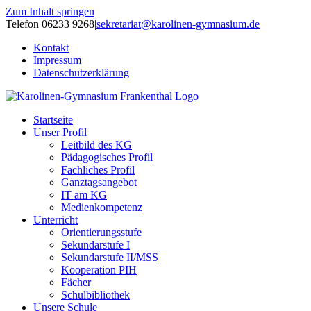
Zum Inhalt springen
Telefon 06233 9268
|
sekretariat@karolinen-gymnasium.de
Kontakt
Impressum
Datenschutzerklärung
Startseite
Unser Profil
Leitbild des KG
Pädagogisches Profil
Fachliches Profil
Ganztagsangebot
IT am KG
Medienkompetenz
Unterricht
Orientierungsstufe
Sekundarstufe I
Sekundarstufe II/MSS
Kooperation PIH
Fächer
Schulbibliothek
Unsere Schule