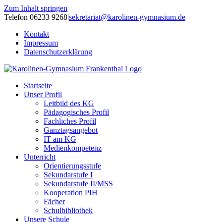
Zum Inhalt springen
Telefon 06233 9268
|
sekretariat@karolinen-gymnasium.de
Kontakt
Impressum
Datenschutzerklärung
Startseite
Unser Profil
Leitbild des KG
Pädagogisches Profil
Fachliches Profil
Ganztagsangebot
IT am KG
Medienkompetenz
Unterricht
Orientierungsstufe
Sekundarstufe I
Sekundarstufe II/MSS
Kooperation PIH
Fächer
Schulbibliothek
Unsere Schule