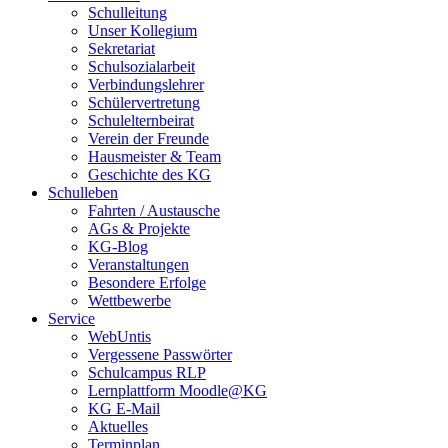
Schulleitung
Unser Kollegium
Sekretariat
Schulsozialarbeit
Verbindungslehrer
Schülervertretung
Schulelternbeirat
Verein der Freunde
Hausmeister & Team
Geschichte des KG
Schulleben
Fahrten / Austausche
AGs & Projekte
KG-Blog
Veranstaltungen
Besondere Erfolge
Wettbewerbe
Service
WebUntis
Vergessene Passwörter
Schulcampus RLP
Lernplattform Moodle@KG
KG E-Mail
Aktuelles
Terminplan