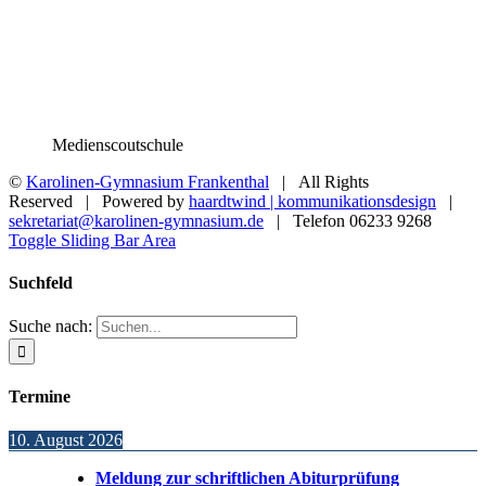
Medienscoutschule
©
Karolinen-Gymnasium Frankenthal
| All Rights
Reserved | Powered by
haardtwind | kommunikationsdesign
|
sekretariat@karolinen-gymnasium.de
| Telefon 06233 9268
Toggle Sliding Bar Area
Suchfeld
Suche nach:
Termine
10. August 2026
Meldung zur schriftlichen Abiturprüfung