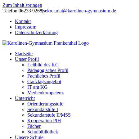
Zum Inhalt springen
Telefon 06233 9268
|
sekretariat@karolinen-gymnasium.de
Kontakt
Impressum
Datenschutzerklärung
Startseite
Unser Profil
Leitbild des KG
Pädagogisches Profil
Fachliches Profil
Ganztagsangebot
IT am KG
Medienkompetenz
Unterricht
Orientierungsstufe
Sekundarstufe I
Sekundarstufe II/MSS
Kooperation PIH
Fächer
Schulbibliothek
Unsere Schule