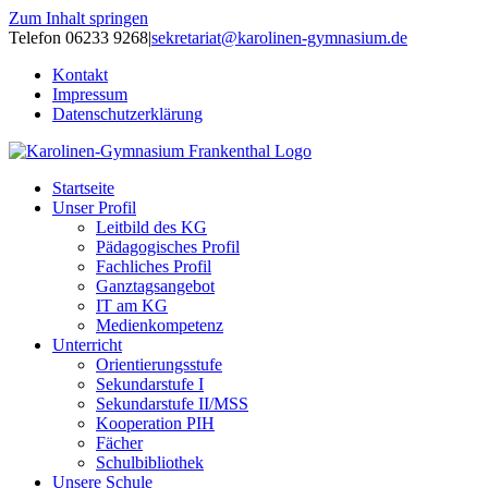
Zum Inhalt springen
Telefon 06233 9268
|
sekretariat@karolinen-gymnasium.de
Kontakt
Impressum
Datenschutzerklärung
Startseite
Unser Profil
Leitbild des KG
Pädagogisches Profil
Fachliches Profil
Ganztagsangebot
IT am KG
Medienkompetenz
Unterricht
Orientierungsstufe
Sekundarstufe I
Sekundarstufe II/MSS
Kooperation PIH
Fächer
Schulbibliothek
Unsere Schule