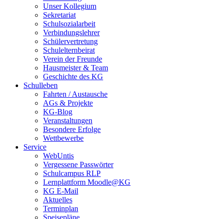
Unser Kollegium
Sekretariat
Schulsozialarbeit
Verbindungslehrer
Schülervertretung
Schulelternbeirat
Verein der Freunde
Hausmeister & Team
Geschichte des KG
Schulleben
Fahrten / Austausche
AGs & Projekte
KG-Blog
Veranstaltungen
Besondere Erfolge
Wettbewerbe
Service
WebUntis
Vergessene Passwörter
Schulcampus RLP
Lernplattform Moodle@KG
KG E-Mail
Aktuelles
Terminplan
Speisepläne