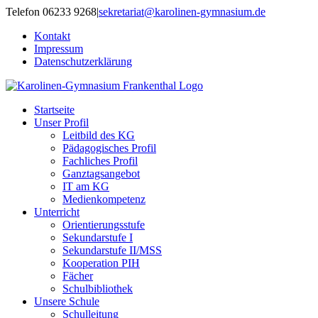
Zum
Telefon 06233 9268
|
sekretariat@karolinen-gymnasium.de
Inhalt
Kontakt
springen
Impressum
Datenschutzerklärung
Startseite
Unser Profil
Leitbild des KG
Pädagogisches Profil
Fachliches Profil
Ganztagsangebot
IT am KG
Medienkompetenz
Unterricht
Orientierungsstufe
Sekundarstufe I
Sekundarstufe II/MSS
Kooperation PIH
Fächer
Schulbibliothek
Unsere Schule
Schulleitung