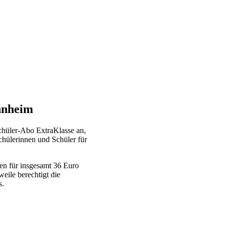
nnheim
chüler-Abo ExtraKlasse an,
chülerinnen und Schüler für
en für insgesamt 36 Euro
weile berechtigt die
s.