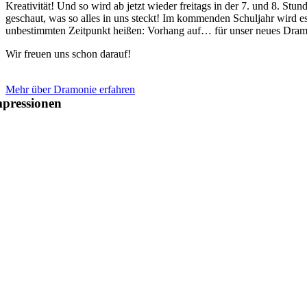
Kreativit
ä
t! Und so wird ab jetzt wieder freitags in der 7. und 8. Stun
geschaut, was so alles in uns steckt! Im kommenden Schuljahr wird e
unbestimmten Zeitpunkt hei
ß
en: Vorhang auf
…
f
ü
r unser neues Dra
Wir freuen uns schon darauf!
Mehr über Dramonie erfahren
pressionen