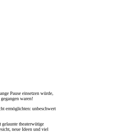
 lange Pause einsetzen w
ü
rde,
 gegangen waren!
cht erm
ö
glichten: unbeschwert
 gelaunte theaterw
ü
tige
icht, neue Ideen und viel