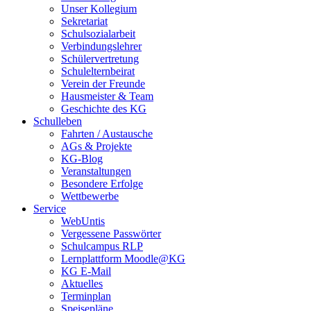
Unser Kollegium
Sekretariat
Schulsozialarbeit
Verbindungslehrer
Schülervertretung
Schulelternbeirat
Verein der Freunde
Hausmeister & Team
Geschichte des KG
Schulleben
Fahrten / Austausche
AGs & Projekte
KG-Blog
Veranstaltungen
Besondere Erfolge
Wettbewerbe
Service
WebUntis
Vergessene Passwörter
Schulcampus RLP
Lernplattform Moodle@KG
KG E-Mail
Aktuelles
Terminplan
Speisepläne