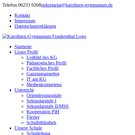
Zum
Telefon 06233 9268
|
sekretariat@karolinen-gymnasium.de
Inhalt
Kontakt
springen
Impressum
Datenschutzerklärung
Startseite
Unser Profil
Leitbild des KG
Pädagogisches Profil
Fachliches Profil
Ganztagsangebot
IT am KG
Medienkompetenz
Unterricht
Orientierungsstufe
Sekundarstufe I
Sekundarstufe II/MSS
Kooperation PIH
Fächer
Schulbibliothek
Unsere Schule
Schulleitung