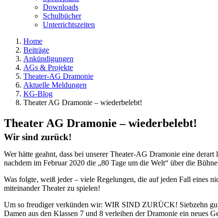
Downloads
Schulbücher
Unterrichtszeiten
Home
Beiträge
Ankündigungen
AGs & Projekte
Theater-AG Dramonie
Aktuelle Meldungen
KG-Blog
Theater AG Dramonie – wiederbelebt!
Theater AG Dramonie – wiederbelebt!
Wir sind zurück!
Wer h
ä
tte geahnt, dass bei unserer Theater-AG Dramonie eine derart
nachdem im Februar 2020 die
„
80 Tage um die Welt
“ ü
ber die B
ü
hne
Was folgte, wei
ß
jeder – viele Regelungen, die auf jeden Fall eines ni
miteinander Theater zu spielen!
Um so freudiger verk
ü
nden wir: WIR SIND ZUR
Ü
CK! Siebzehn gut
Damen aus den Klassen 7 und 8 verleihen der Dramonie ein neues Ges