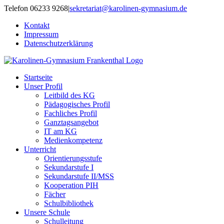
Zum
Telefon 06233 9268
|
sekretariat@karolinen-gymnasium.de
Inhalt
Kontakt
springen
Impressum
Datenschutzerklärung
Startseite
Unser Profil
Leitbild des KG
Pädagogisches Profil
Fachliches Profil
Ganztagsangebot
IT am KG
Medienkompetenz
Unterricht
Orientierungsstufe
Sekundarstufe I
Sekundarstufe II/MSS
Kooperation PIH
Fächer
Schulbibliothek
Unsere Schule
Schulleitung