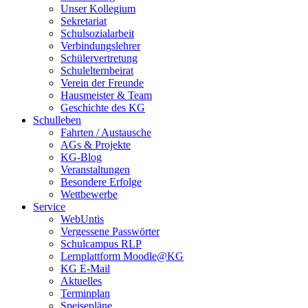
Unser Kollegium
Sekretariat
Schulsozialarbeit
Verbindungslehrer
Schülervertretung
Schulelternbeirat
Verein der Freunde
Hausmeister & Team
Geschichte des KG
Schulleben
Fahrten / Austausche
AGs & Projekte
KG-Blog
Veranstaltungen
Besondere Erfolge
Wettbewerbe
Service
WebUntis
Vergessene Passwörter
Schulcampus RLP
Lernplattform Moodle@KG
KG E-Mail
Aktuelles
Terminplan
Speisepläne