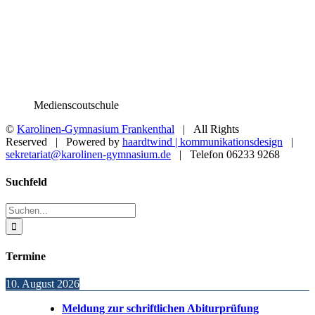
Medienscoutschule
©
Karolinen-Gymnasium Frankenthal
| All Rights
Reserved | Powered by
haardtwind | kommunikationsdesign
|
sekretariat@karolinen-gymnasium.de
| Telefon 06233 9268
Toggle
Suchfeld
Sliding
Bar
Suche
Area
nach:
Termine
10. August 2026
Meldung zur schriftlichen Abiturprüfung