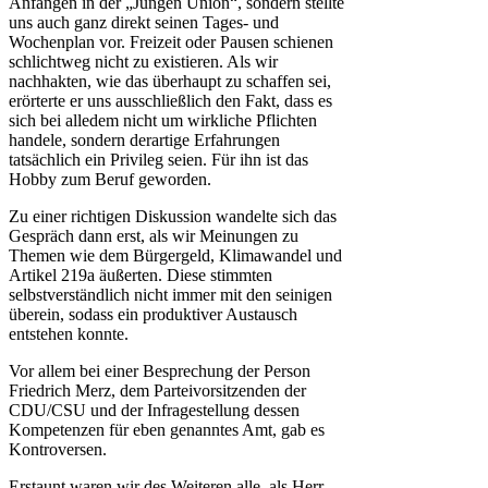
Anfängen in der „Jungen Union“, sondern stellte
uns auch ganz direkt seinen Tages- und
Wochenplan vor. Freizeit oder Pausen schienen
schlichtweg nicht zu existieren. Als wir
nachhakten, wie das überhaupt zu schaffen sei,
erörterte er uns ausschließlich den Fakt, dass es
sich bei alledem nicht um wirkliche Pflichten
handele, sondern derartige Erfahrungen
tatsächlich ein Privileg seien. Für ihn ist das
Hobby zum Beruf geworden.
Zu einer richtigen Diskussion wandelte sich das
Gespräch dann erst, als wir Meinungen zu
Themen wie dem Bürgergeld, Klimawandel und
Artikel 219a äußerten. Diese stimmten
selbstverständlich nicht immer mit den seinigen
überein, sodass ein produktiver Austausch
entstehen konnte.
Vor allem bei einer Besprechung der Person
Friedrich Merz, dem Parteivorsitzenden der
CDU/CSU und der Infragestellung dessen
Kompetenzen für eben genanntes Amt, gab es
Kontroversen.
Erstaunt waren wir des Weiteren alle, als Herr