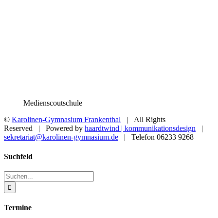
Medienscoutschule
©
Karolinen-Gymnasium Frankenthal
| All Rights
Reserved | Powered by
haardtwind | kommunikationsdesign
|
sekretariat@karolinen-gymnasium.de
| Telefon 06233 9268
Toggle
Suchfeld
Sliding
Bar
Suche
Area
nach:
Termine