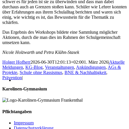
schwer es für jeden ist sie zu überwinden und dass man dabei
durchaus auch an Grenzen stoßen kann. Schüler wie Lehrer konnten
über Erfahrungen aus ihrem Schulalltag berichten und waren sich
einig, wie wichtig es ist, das Bewusstsein für die Thematik zu
schärfen.
Das Ergebnis des Workshops bildete eine Sammlung möglicher
Aktionen, durch die man dies im Rahmen der Schulgemeinschaft
umsetzen kann.
Nicole Holzwarth und Petra Klähn-Stasek
Holger Hofherr
2026-06-30T12:01:13+02:00
1. März 2026
|
Aktuelle
Meldungen
,
KG-Blog
,
Veranstaltungen
,
Ankündigungen
,
AGs &
Projekte
,
Schule ohne Rassismus
,
BNE & Nachhaltigkeit
,
Prävention
|
Karolinen-Gymnasium
Pflichtangaben
Impressum
Datenschutzerklärung