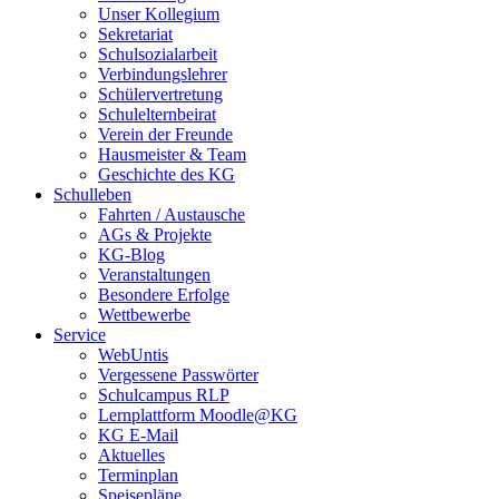
Unser Kollegium
Sekretariat
Schulsozialarbeit
Verbindungslehrer
Schülervertretung
Schulelternbeirat
Verein der Freunde
Hausmeister & Team
Geschichte des KG
Schulleben
Fahrten / Austausche
AGs & Projekte
KG-Blog
Veranstaltungen
Besondere Erfolge
Wettbewerbe
Service
WebUntis
Vergessene Passwörter
Schulcampus RLP
Lernplattform Moodle@KG
KG E-Mail
Aktuelles
Terminplan
Speisepläne