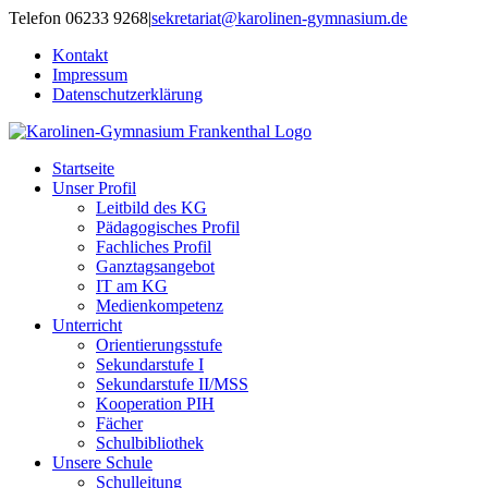
Zum
Telefon 06233 9268
|
sekretariat@karolinen-gymnasium.de
Inhalt
Kontakt
springen
Impressum
Datenschutzerklärung
Startseite
Unser Profil
Leitbild des KG
Pädagogisches Profil
Fachliches Profil
Ganztagsangebot
IT am KG
Medienkompetenz
Unterricht
Orientierungsstufe
Sekundarstufe I
Sekundarstufe II/MSS
Kooperation PIH
Fächer
Schulbibliothek
Unsere Schule
Schulleitung