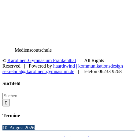
Medienscoutschule
©
Karolinen-Gymnasium Frankenthal
| All Rights
Reserved | Powered by
haardtwind | kommunikationsdesign
|
sekretariat@karolinen-gymnasium.de
| Telefon 06233 9268
Toggle
Suchfeld
Sliding
Bar
Suche
Area
nach:
Termine
10. August 2026