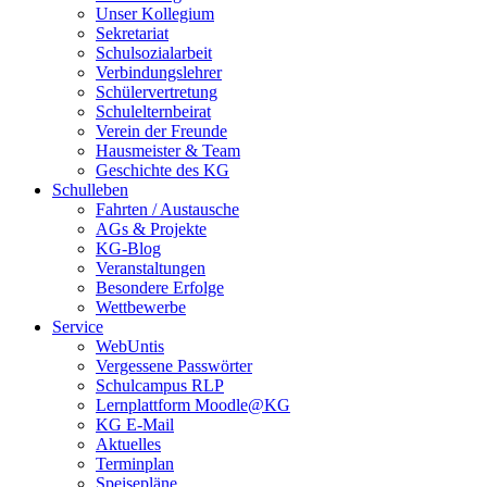
Unser Kollegium
Sekretariat
Schulsozialarbeit
Verbindungslehrer
Schülervertretung
Schulelternbeirat
Verein der Freunde
Hausmeister & Team
Geschichte des KG
Schulleben
Fahrten / Austausche
AGs & Projekte
KG-Blog
Veranstaltungen
Besondere Erfolge
Wettbewerbe
Service
WebUntis
Vergessene Passwörter
Schulcampus RLP
Lernplattform Moodle@KG
KG E-Mail
Aktuelles
Terminplan
Speisepläne