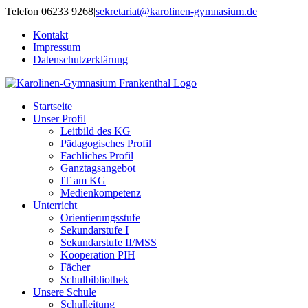
Zum
Telefon 06233 9268
|
sekretariat@karolinen-gymnasium.de
Inhalt
Kontakt
springen
Impressum
Datenschutzerklärung
Startseite
Unser Profil
Leitbild des KG
Pädagogisches Profil
Fachliches Profil
Ganztagsangebot
IT am KG
Medienkompetenz
Unterricht
Orientierungsstufe
Sekundarstufe I
Sekundarstufe II/MSS
Kooperation PIH
Fächer
Schulbibliothek
Unsere Schule
Schulleitung