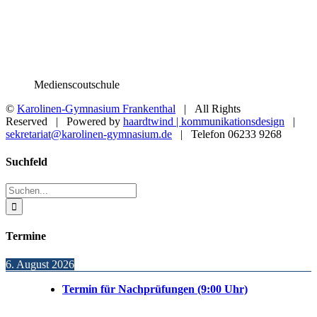
Medienscoutschule
©
Karolinen-Gymnasium Frankenthal
| All Rights
Reserved | Powered by
haardtwind | kommunikationsdesign
|
sekretariat@karolinen-gymnasium.de
| Telefon 06233 9268
Toggle
Suchfeld
Sliding
Bar
Suche
Area
nach:
Termine
6. August 2026
Termin für Nachprüfungen (9:00 Uhr)