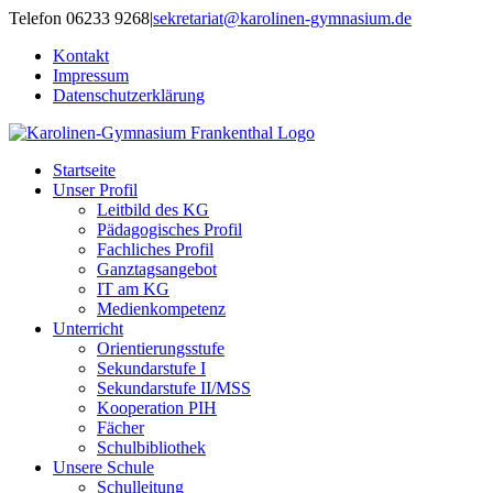
Zum
Telefon 06233 9268
|
sekretariat@karolinen-gymnasium.de
Inhalt
Kontakt
springen
Impressum
Datenschutzerklärung
Startseite
Unser Profil
Leitbild des KG
Pädagogisches Profil
Fachliches Profil
Ganztagsangebot
IT am KG
Medienkompetenz
Unterricht
Orientierungsstufe
Sekundarstufe I
Sekundarstufe II/MSS
Kooperation PIH
Fächer
Schulbibliothek
Unsere Schule
Schulleitung