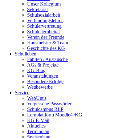
Unser Kollegium
Sekretariat
Schulsozialarbeit
Verbindungslehrer
Schülervertretung
Schulelternbeirat
Verein der Freunde
Hausmeister & Team
Geschichte des KG
Schulleben
Fahrten / Austausche
AGs & Projekte
KG-Blog
Veranstaltungen
Besondere Erfolge
Wettbewerbe
Service
WebUntis
Vergessene Passwörter
Schulcampus RLP
Lernplattform Moodle@KG
KG E-Mail
Aktuelles
Terminplan
Speisepläne