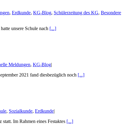
ungen
,
Erdkunde
,
KG-Blog
,
Schülerzeitung des KG
,
Besondere
 hatte unsere Schule nach
[...]
elle Meldungen
,
KG-Blog
|
 September 2021 fand diesbezüglich noch
[...]
ule
,
Sozialkunde
,
Erdkunde
|
z statt. Im Rahmen eines Festaktes
[...]