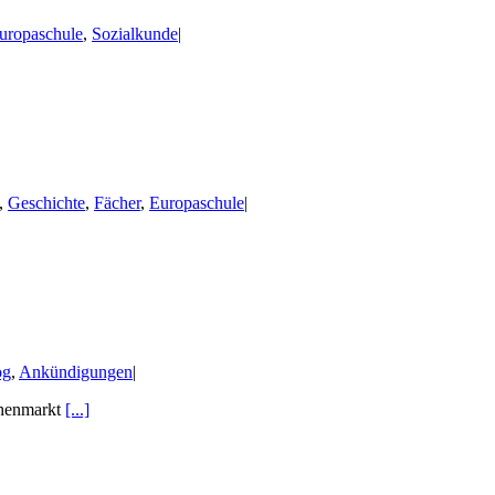
uropaschule
,
Sozialkunde
|
,
Geschichte
,
Fächer
,
Europaschule
|
og
,
Ankündigungen
|
chenmarkt
[...]