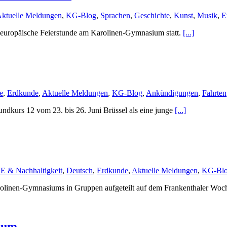
ktuelle Meldungen
,
KG-Blog
,
Sprachen
,
Geschichte
,
Kunst
,
Musik
,
E
e europäische Feierstunde am Karolinen-Gymnasium statt.
[...]
e
,
Erdkunde
,
Aktuelle Meldungen
,
KG-Blog
,
Ankündigungen
,
Fahrten
ndkurs 12 vom 23. bis 26. Juni Brüssel als eine junge
[...]
 & Nachhaltigkeit
,
Deutsch
,
Erdkunde
,
Aktuelle Meldungen
,
KG-Bl
rolinen-Gymnasiums in Gruppen aufgeteilt auf dem Frankenthaler Wo
ium