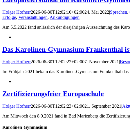
Holger Hofherr
2026-06-30T12:02:10+02:00
24. Mai 2022
|
Sprachen
,
Erfolge
,
Veranstaltungen
,
Ankündigungen
|
Am 5.5.2022 fand anlässlich der diesjährigen Auszeichnung des Karo
Das Karolinen-Gymnasium Frankenthal is
Holger Hofherr
2026-06-30T12:02:22+02:00
7. November 2021
|
Beson
Im Frühjahr 2021 bekam das Karolinen-Gymnasium Frankenthal das Ze
Zertifizierungsfeier Europaschule
Holger Hofherr
2026-06-30T12:02:23+02:00
21. September 2021
|
Akt
Am Mittwoch den 8.9.2021 fand in Bad Marienberg die Zertifizierung
Karolinen-Gymnasium