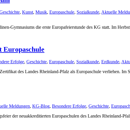
Geschichte
,
Kunst
,
Musik
,
Europaschule
,
Sozialkunde
,
Aktuelle Meld
linen-Gymnasiums die erste Europafeierstunde des KG statt. Im Herbst
t Europaschule
dere Erfolge
,
Geschichte
,
Europaschule
,
Sozialkunde
,
Erdkunde
,
Aktu
rtifikat des Landes Rheinland-Pfalz als Europaschule verliehen. Im
uelle Meldungen
,
KG-Blog
,
Besondere Erfolge
,
Geschichte
,
Europasch
sfeier der neuakkreditierten Europaschulen des Landes Rheinland-Pfal