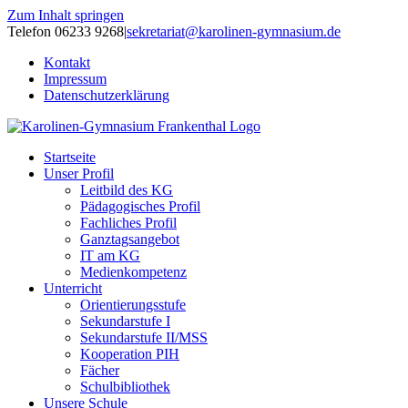
Zum Inhalt springen
Telefon 06233 9268
|
sekretariat@karolinen-gymnasium.de
Kontakt
Impressum
Datenschutzerklärung
Startseite
Unser Profil
Leitbild des KG
Pädagogisches Profil
Fachliches Profil
Ganztagsangebot
IT am KG
Medienkompetenz
Unterricht
Orientierungsstufe
Sekundarstufe I
Sekundarstufe II/MSS
Kooperation PIH
Fächer
Schulbibliothek
Unsere Schule