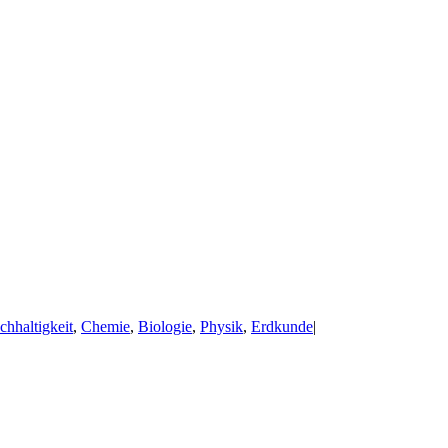
hhaltigkeit
,
Chemie
,
Biologie
,
Physik
,
Erdkunde
|