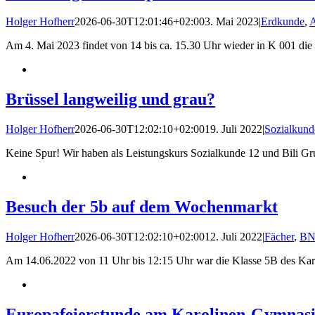
Holger Hofherr
2026-06-30T12:01:46+02:00
3. Mai 2023
|
Erdkunde
,
A
Am 4. Mai 2023 findet von 14 bis ca. 15.30 Uhr wieder in K 001 di
Brüssel langweilig und grau?
Holger Hofherr
2026-06-30T12:02:10+02:00
19. Juli 2022
|
Sozialkund
Keine Spur! Wir haben als Leistungskurs Sozialkunde 12 und Bili Gru
Besuch der 5b auf dem Wochenmarkt
Holger Hofherr
2026-06-30T12:02:10+02:00
12. Juli 2022
|
Fächer
,
BNE
Am 14.06.2022 von 11 Uhr bis 12:15 Uhr war die Klasse 5B des Ka
Europafeierstunde am Karolinen-Gymnas