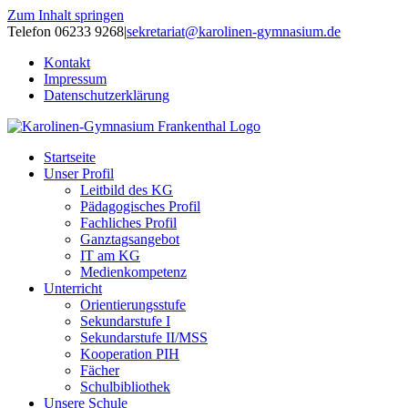
Zum Inhalt springen
Telefon 06233 9268
|
sekretariat@karolinen-gymnasium.de
Kontakt
Impressum
Datenschutzerklärung
Startseite
Unser Profil
Leitbild des KG
Pädagogisches Profil
Fachliches Profil
Ganztagsangebot
IT am KG
Medienkompetenz
Unterricht
Orientierungsstufe
Sekundarstufe I
Sekundarstufe II/MSS
Kooperation PIH
Fächer
Schulbibliothek
Unsere Schule