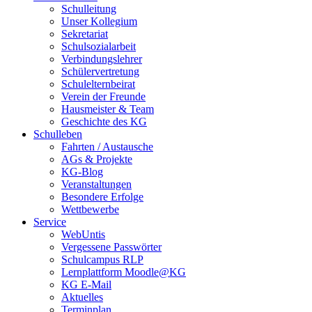
Schulleitung
Unser Kollegium
Sekretariat
Schulsozialarbeit
Verbindungslehrer
Schülervertretung
Schulelternbeirat
Verein der Freunde
Hausmeister & Team
Geschichte des KG
Schulleben
Fahrten / Austausche
AGs & Projekte
KG-Blog
Veranstaltungen
Besondere Erfolge
Wettbewerbe
Service
WebUntis
Vergessene Passwörter
Schulcampus RLP
Lernplattform Moodle@KG
KG E-Mail
Aktuelles
Terminplan