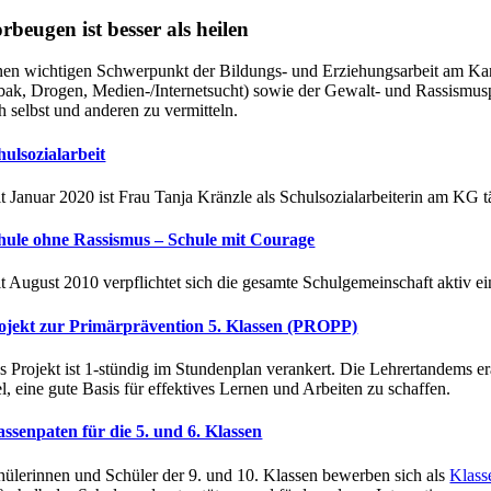
rbeugen ist besser als heilen
nen wichtigen Schwerpunkt der Bildungs- und Erziehungsarbeit am Ka
bak, Drogen, Medien-/Internetsucht) sowie der Gewalt- und Rassismus
ch selbst und anderen zu vermitteln.
hulsozialarbeit
it Januar 2020 ist Frau Tanja Kränzle als Schulsozialarbeiterin am KG t
hule ohne Rassismus – Schule mit Courage
it August 2010 verpflichtet sich die gesamte Schulgemeinschaft aktiv 
ojekt zur Primärprävention 5. Klassen (PROPP)
s Projekt ist 1-stündig im Stundenplan verankert. Die Lehrertandems e
el, eine gute Basis für effektives Lernen und Arbeiten zu schaffen.
assenpaten für die 5. und 6. Klassen
hülerinnen und Schüler der 9. und 10. Klassen bewerben sich als
Klass