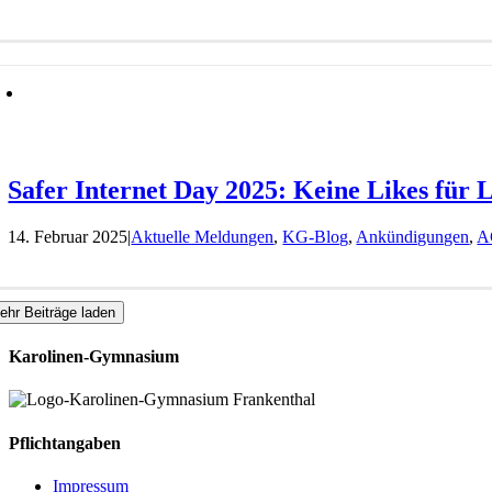
Safer Internet Day 2025: Keine Likes für 
14. Februar 2025
|
Aktuelle Meldungen
,
KG-Blog
,
Ankündigungen
,
A
ehr Beiträge laden
Karolinen-Gymnasium
Pflichtangaben
Impressum