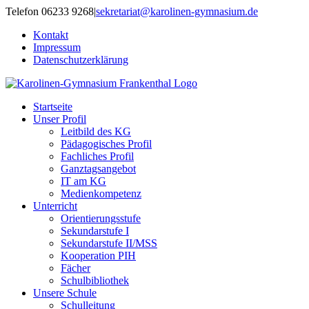
Zum
Telefon 06233 9268
|
sekretariat@karolinen-gymnasium.de
Inhalt
Kontakt
springen
Impressum
Datenschutzerklärung
Startseite
Unser Profil
Leitbild des KG
Pädagogisches Profil
Fachliches Profil
Ganztagsangebot
IT am KG
Medienkompetenz
Unterricht
Orientierungsstufe
Sekundarstufe I
Sekundarstufe II/MSS
Kooperation PIH
Fächer
Schulbibliothek
Unsere Schule
Schulleitung