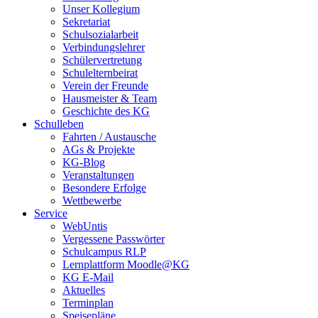
Unser Kollegium
Sekretariat
Schulsozialarbeit
Verbindungslehrer
Schülervertretung
Schulelternbeirat
Verein der Freunde
Hausmeister & Team
Geschichte des KG
Schulleben
Fahrten / Austausche
AGs & Projekte
KG-Blog
Veranstaltungen
Besondere Erfolge
Wettbewerbe
Service
WebUntis
Vergessene Passwörter
Schulcampus RLP
Lernplattform Moodle@KG
KG E-Mail
Aktuelles
Terminplan
Speisepläne