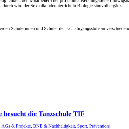
lichkeit, den Mitarbeitern der pro familia-Beratungsstelle Ludwigshaf
Dadurch wird der Sexualkundeunterricht in Biologie sinnvoll ergänzt.
n Schülerinnen und Schüler der 12. Jahrgangsstufe an verschiedenen S
fe besucht die Tanzschule TIF
,
AGs & Projekte
,
BNE & Nachhaltigkeit
,
Sport
,
Prävention
|