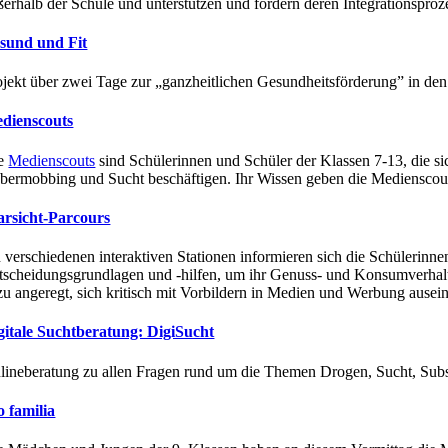
ßerhalb der Schule und unterstützen und fördern deren Integrationsproz
sund und Fit
ojekt über zwei Tage zur „ganzheitlichen Gesundheitsförderung” in den
dienscouts
e
Medienscouts
sind Schülerinnen und Schüler der Klassen 7-13, die 
bermobbing und Sucht beschäftigen. Ihr Wissen geben die Medienscout
arsicht-Parcours
 verschiedenen interaktiven Stationen informieren sich die Schülerinn
tscheidungsgrundlagen und -hilfen, um ihr Genuss- und Konsumverhalte
zu angeregt, sich kritisch mit Vorbildern in Medien und Werbung ause
gitale Suchtberatung: DigiSucht
lineberatung zu allen Fragen rund um die Themen Drogen, Sucht, Sub
o familia