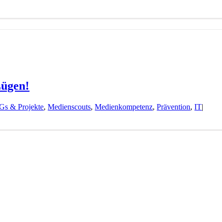
Lügen!
Gs & Projekte
,
Medienscouts
,
Medienkompetenz
,
Prävention
,
IT
|