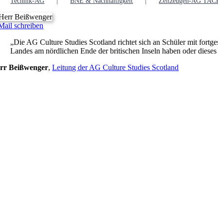
Technik-AG
BNE & Nachhaltigkeit
Zeitzeugen-AG TA
Mail schreiben
„Die AG Culture Studies Scotland richtet sich an Schüler mit fortge
Landes am nördlichen Ende der britischen Inseln haben oder dieses
rr Beißwenger
,
Leitung der AG Culture Studies Scotland