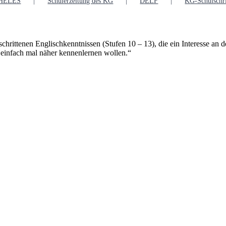
CHELES
Schülerzeitung des KG
DELF
KG-Schulschri
schrittenen Englischkenntnissen (Stufen 10 – 13), die ein Interesse an d
 einfach mal näher kennenlernen wollen.“