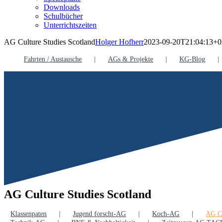
Downloads
Schulbücher
Unterrichtszeiten
AG Culture Studies Scotland
Holger Hofherr
2023-09-20T21:04:13+0
Fahrten / Austausche
AGs & Projekte
KG-Blog
AG Culture Studies Scotland
Klassenpaten
Jugend forscht-AG
Koch-AG
AG Cu