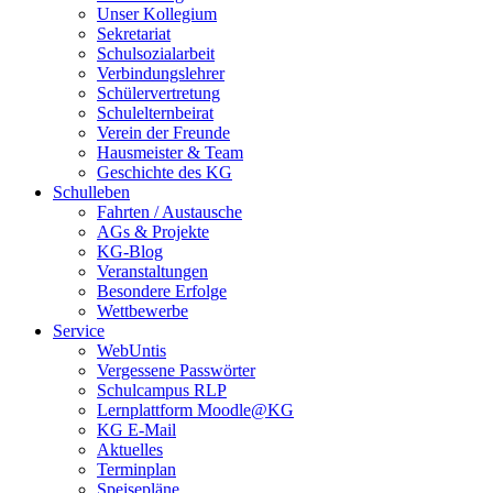
Unser Kollegium
Sekretariat
Schulsozialarbeit
Verbindungslehrer
Schülervertretung
Schulelternbeirat
Verein der Freunde
Hausmeister & Team
Geschichte des KG
Schulleben
Fahrten / Austausche
AGs & Projekte
KG-Blog
Veranstaltungen
Besondere Erfolge
Wettbewerbe
Service
WebUntis
Vergessene Passwörter
Schulcampus RLP
Lernplattform Moodle@KG
KG E-Mail
Aktuelles
Terminplan
Speisepläne