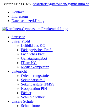
Zum
Telefon 06233 9268
|
sekretariat@karolinen-gymnasium.de
Inhalt
Kontakt
springen
Impressum
Datenschutzerklärung
Startseite
Unser Profil
Leitbild des KG
Pädagogisches Profil
Fachliches Profil
Ganztagsangebot
IT am KG
Medienkompetenz
Unterricht
Orientierungsstufe
Sekundarstufe I
Sekundarstufe II/MSS
Kooperation PIH
Fächer
Schulbibliothek
Unsere Schule
Schulleitung